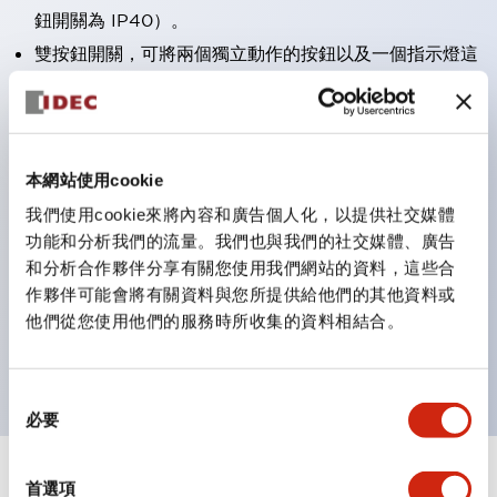
鈕開關為 IP40）。
雙按鈕開關，可將兩個獨立動作的按鈕以及一個指示燈這
三種功能集結於一顆開關。
完整支援全球各地需求的多種電壓規格。
一顆 LED 燈泡即可呈現六種顏色（LSRD 燈泡）。以往
本網站使用cookie
需分色管理的 LED 燈泡，如今可用單一顆燈泡呈現多種
我們使用cookie來將內容和廣告個人化，以提供社交媒體
顏色。
功能和分析我們的流量。我們也與我們的社交媒體、廣告
支援色彩通用設計（CUD）：可清楚辨識正方平頭形指
和分析合作夥伴分享有關您使用我們網站的資料，這些合
示燈的亮燈/熄燈狀態，以及點燈時的顏色識別。
作夥伴可能會將有關資料與您所提供給他們的其他資料或
符合 ISO 3864-4 安全色規範：在危險或緊急狀況下，
他們從您使用他們的服務時所收集的資料相結合。
顏色表現更明確鮮明，便於更多人識別。
同
必要
意
選
擇
+
規格
首選項
顯示全部