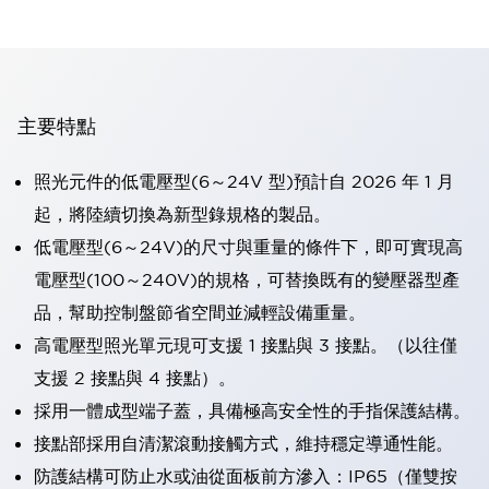
主要特點
照光元件的低電壓型(6～24V 型)預計自 2026 年 1 月
起，將陸續切換為新型錄規格的製品。
低電壓型(6～24V)的尺寸與重量的條件下，即可實現高
電壓型(100～240V)的規格，可替換既有的變壓器型產
品，幫助控制盤節省空間並減輕設備重量。
高電壓型照光單元現可支援 1 接點與 3 接點。（以往僅
支援 2 接點與 4 接點）。
採用一體成型端子蓋，具備極高安全性的手指保護結構。
接點部採用自清潔滾動接觸方式，維持穩定導通性能。
防護結構可防止水或油從面板前方滲入：IP65（僅雙按