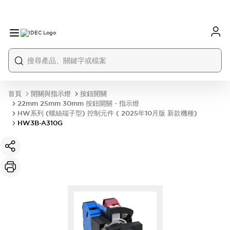
首頁
開關與指示燈
按鈕開關
22mm 25mm 30mm 按鈕開關・指示燈
HW系列 (螺絲端子型) 控制元件 ( 2025年10月版 新款機種)
HW3B-A310G