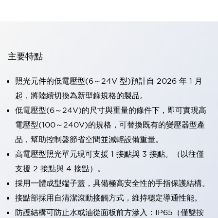
主要特點
照光元件的低電壓型(6～24V 型)預計自 2026 年 1 月
起，將陸續切換為新型錄規格的製品。
低電壓型(6～24V)的尺寸與重量的條件下，即可實現高
電壓型(100～240V)的規格，可替換既有的變壓器型產
品，幫助控制盤節省空間並減輕設備重量。
高電壓型照光單元現可支援 1 接點與 3 接點。（以往僅
支援 2 接點與 4 接點）。
採用一體成型端子蓋，具備極高安全性的手指保護結構。
接點部採用自清潔滾動接觸方式，維持穩定導通性能。
防護結構可防止水或油從面板前方滲入：IP65（僅雙按