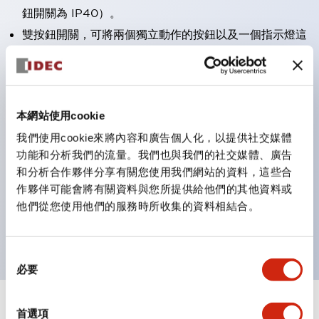
鈕開關為 IP40）。
雙按鈕開關，可將兩個獨立動作的按鈕以及一個指示燈這
三種功能集結於一顆開關。
完整支援全球各地需求的多種電壓規格。
一顆 LED 燈泡即可呈現六種顏色（LSRD 燈泡）。以往
本網站使用cookie
需分色管理的 LED 燈泡，如今可用單一顆燈泡呈現多種
我們使用cookie來將內容和廣告個人化，以提供社交媒體
顏色。
功能和分析我們的流量。我們也與我們的社交媒體、廣告
支援色彩通用設計（CUD）：可清楚辨識正方平頭形指
和分析合作夥伴分享有關您使用我們網站的資料，這些合
示燈的亮燈/熄燈狀態，以及點燈時的顏色識別。
作夥伴可能會將有關資料與您所提供給他們的其他資料或
符合 ISO 3864-4 安全色規範：在危險或緊急狀況下，
他們從您使用他們的服務時所收集的資料相結合。
顏色表現更明確鮮明，便於更多人識別。
同
必要
意
選
擇
+
規格
首選項
顯示全部