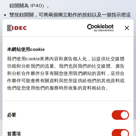
鈕開關為 IP40）。
雙按鈕開關，可將兩個獨立動作的按鈕以及一個指示燈這
三種功能集結於一顆開關。
完整支援全球各地需求的多種電壓規格。
一顆 LED 燈泡即可呈現六種顏色（LSRD 燈泡）。以往
本網站使用cookie
需分色管理的 LED 燈泡，如今可用單一顆燈泡呈現多種
我們使用cookie來將內容和廣告個人化，以提供社交媒體
顏色。
功能和分析我們的流量。我們也與我們的社交媒體、廣告
支援色彩通用設計（CUD）：可清楚辨識正方平頭形指
和分析合作夥伴分享有關您使用我們網站的資料，這些合
示燈的亮燈/熄燈狀態，以及點燈時的顏色識別。
作夥伴可能會將有關資料與您所提供給他們的其他資料或
符合 ISO 3864-4 安全色規範：在危險或緊急狀況下，
他們從您使用他們的服務時所收集的資料相結合。
顏色表現更明確鮮明，便於更多人識別。
同
必要
意
選
擇
+
規格
首選項
顯示全部