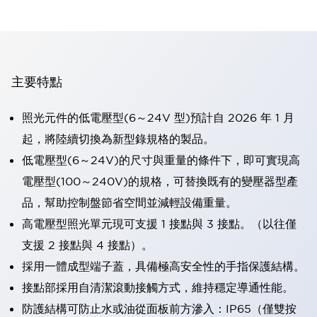
主要特點
照光元件的低電壓型(6～24V 型)預計自 2026 年 1 月
起，將陸續切換為新型錄規格的製品。
低電壓型(6～24V)的尺寸與重量的條件下，即可實現高
電壓型(100～240V)的規格，可替換既有的變壓器型產
品，幫助控制盤節省空間並減輕設備重量。
高電壓型照光單元現可支援 1 接點與 3 接點。（以往僅
支援 2 接點與 4 接點）。
採用一體成型端子蓋，具備極高安全性的手指保護結構。
接點部採用自清潔滾動接觸方式，維持穩定導通性能。
防護結構可防止水或油從面板前方滲入：IP65（僅雙按