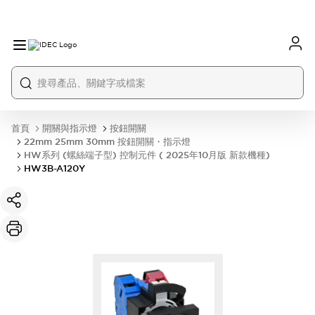
首頁
開關與指示燈
按鈕開關
22mm 25mm 30mm 按鈕開關・指示燈
HW系列 (螺絲端子型) 控制元件 ( 2025年10月版 新款機種)
HW3B-A120Y