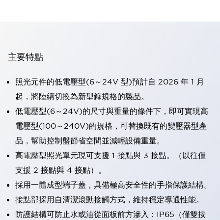
主要特點
照光元件的低電壓型(6～24V 型)預計自 2026 年 1 月
起，將陸續切換為新型錄規格的製品。
低電壓型(6～24V)的尺寸與重量的條件下，即可實現高
電壓型(100～240V)的規格，可替換既有的變壓器型產
品，幫助控制盤節省空間並減輕設備重量。
高電壓型照光單元現可支援 1 接點與 3 接點。（以往僅
支援 2 接點與 4 接點）。
採用一體成型端子蓋，具備極高安全性的手指保護結構。
接點部採用自清潔滾動接觸方式，維持穩定導通性能。
防護結構可防止水或油從面板前方滲入：IP65（僅雙按