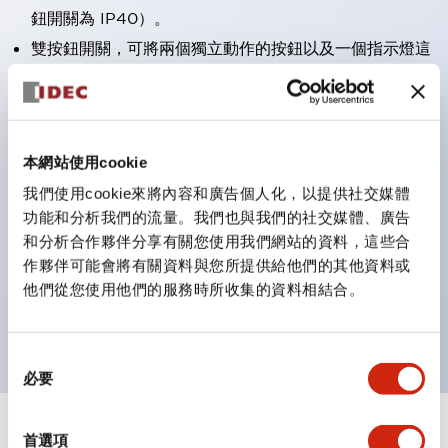
鈕開關為 IP40）。
雙按鈕開關，可將兩個獨立動作的按鈕以及一個指示燈這
三種功能集結於一顆開關。
完整支援全球各地需求的多種電壓規格。
一顆 LED 燈泡即可呈現六種顏色（LSRD 燈泡）。以往
本網站使用cookie
需分色管理的 LED 燈泡，如今可用單一顆燈泡呈現多種
我們使用cookie來將內容和廣告個人化，以提供社交媒體
顏色。
功能和分析我們的流量。我們也與我們的社交媒體、廣告
支援色彩通用設計（CUD）：可清楚辨識正方平頭形指
和分析合作夥伴分享有關您使用我們網站的資料，這些合
示燈的亮燈/熄燈狀態，以及點燈時的顏色識別。
作夥伴可能會將有關資料與您所提供給他們的其他資料或
符合 ISO 3864-4 安全色規範：在危險或緊急狀況下，
他們從您使用他們的服務時所收集的資料相結合。
顏色表現更明確鮮明，便於更多人識別。
同
必要
意
選
擇
+
規格
首選項
顯示全部