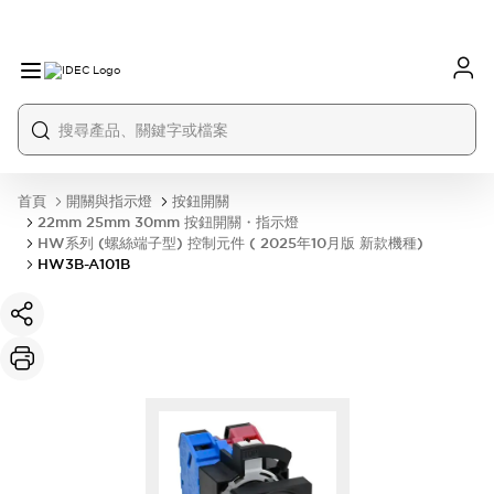
首頁
開關與指示燈
按鈕開關
22mm 25mm 30mm 按鈕開關・指示燈
HW系列 (螺絲端子型) 控制元件 ( 2025年10月版 新款機種)
HW3B-A101B