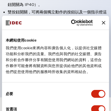
鈕開關為 IP40）。
雙按鈕開關，可將兩個獨立動作的按鈕以及一個指示燈這
三種功能集結於一顆開關。
完整支援全球各地需求的多種電壓規格。
一顆 LED 燈泡即可呈現六種顏色（LSRD 燈泡）。以往
本網站使用cookie
需分色管理的 LED 燈泡，如今可用單一顆燈泡呈現多種
我們使用cookie來將內容和廣告個人化，以提供社交媒體
顏色。
功能和分析我們的流量。我們也與我們的社交媒體、廣告
支援色彩通用設計（CUD）：可清楚辨識正方平頭形指
和分析合作夥伴分享有關您使用我們網站的資料，這些合
示燈的亮燈/熄燈狀態，以及點燈時的顏色識別。
作夥伴可能會將有關資料與您所提供給他們的其他資料或
符合 ISO 3864-4 安全色規範：在危險或緊急狀況下，
他們從您使用他們的服務時所收集的資料相結合。
顏色表現更明確鮮明，便於更多人識別。
同
必要
意
選
擇
+
規格
首選項
顯示全部