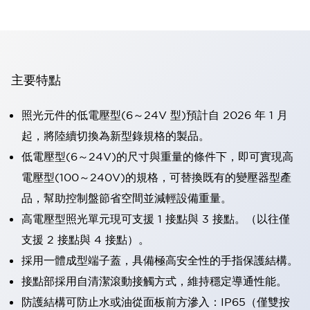
主要特點
照光元件的低電壓型(6～24V 型)預計自 2026 年 1 月
起，將陸續切換為新型錄規格的製品。
低電壓型(6～24V)的尺寸與重量的條件下，即可實現高
電壓型(100～240V)的規格，可替換既有的變壓器型產
品，幫助控制盤節省空間並減輕設備重量。
高電壓型照光單元現可支援 1 接點與 3 接點。（以往僅
支援 2 接點與 4 接點）。
採用一體成型端子蓋，具備極高安全性的手指保護結構。
接點部採用自清潔滾動接觸方式，維持穩定導通性能。
防護結構可防止水或油從面板前方滲入：IP65（僅雙按