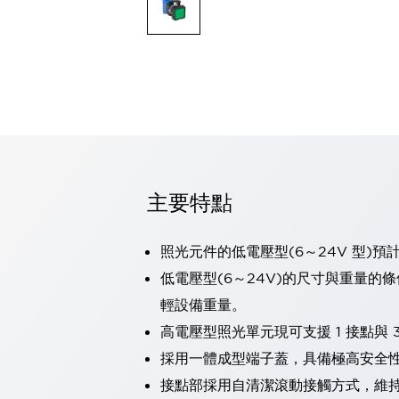
可程式控制器
可程式人機介面
工業乙太網路設備
瀏覽全部
自動識別
自動識別
感測器
瀏覽全部
行業
汽車
主要特點
工業機器人的潛在風險，從第三者角度徹底驗證
減少安全柵內的人身事故
兼顧良好的視認性及減少維修工時
照光元件的低電壓型(6～24V 型)預
最適合小型裝置的安全對策
瀏覽全部
低電壓型(6～24V)的尺寸與重量的
工具機
輕設備重量。
降低機床成本的技巧簡單的讓人意外
尋找讓機床更小型化的可能性
高電壓型照光單元現可支援 1 接點與 3
從外觀設計的觀點提升機床的附加價值
採用一體成型端子蓋，具備極高安全
預防導致機器故障的「瞬停」
接點部採用自清潔滾動接觸方式，維
3位置促動開關確保綜合加工中心機的安全性