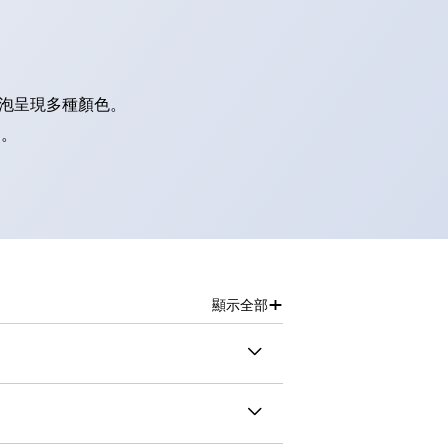
燈泡呈現多種顏色。
別。
+
顯示全部