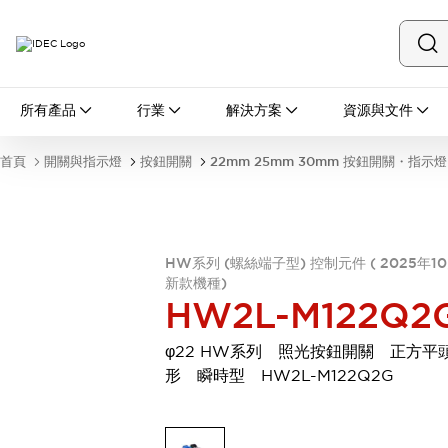
所有產品
所有產品
行業
解決方案
資源與文件
開關與指示燈
按鈕開關
首頁
開關與指示燈
按鈕開關
22mm 25mm 30mm 按鈕開關・指示燈
指示燈和蜂鳴器
瀏覽全部
安全與防爆
安全設備
防爆設備
HW系列 (螺絲端子型) 控制元件 ( 2025年1
瀏覽全部
新款機種)
盤櫃
HW2L-M122Q2
繼電器·計時器
電源供應器
φ22 HW系列 照光按鈕開關 正方平
回路保護器
形 瞬時型 HW2L-M122Q2G
LED照明裝置
端子台
瀏覽全部
自動化