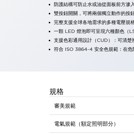
防護結構可防止水或油從面板前方滲入：
瀏覽全部
機器人
雙按鈕開關，可將兩個獨立動作的按
使人機協作更安全、更高效
完整支援全球各地需求的多種電壓規
發揮協作機器人潛力的安全措施
瀏覽全部
一顆 LED 燈泡即可呈現六種顏色（
半導體
支援色彩通用設計（CUD）：可清楚
提高半導體製造裝置設計自由度的方法
瞬間完成開關的更換，避免停機時間拉長
符合 ISO 3864-4 安全色規
充分對應安全標準
瀏覽全部
瀏覽全部
解決方案
IIoT（工業物聯網）
去面板化
RFID 認證
規格
安全及其未來
安全及其未來 | 解決⽅案
審美規範
瀏覽全部
從基礎了解安全元件
瀏覽全部
電氣規範（額定照明部分）
資源與文件