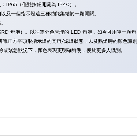
IP65（僅雙按鈕開關為 IP40）。
鈕以及一個指示燈這三種功能集結於一顆開關。
格。
LSRD 燈泡）。以往需分色管理的 LED 燈泡，如今可用單一顆
辨識正方平頭形指示燈的亮燈/熄燈狀態，以及點燈時的顏色識
範：在危險或緊急狀況下，顏色表現更明確鮮明，便於更多人識別。