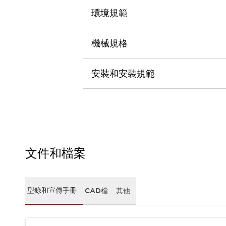
CAD檔
環境規範
型錄和宣傳手冊
影片專區
選型系統
機械規格
軟體下載
邏輯模擬器
安裝和安裝規範
產品資安通知
最新消息
新聞中心
活動
促銷活動
部落格
支援
文件和檔案
聯絡我們
服務據點
產品變更/停產通知
RoHS指令對應
型錄和宣傳手冊
CAD檔
其他
認證與標準