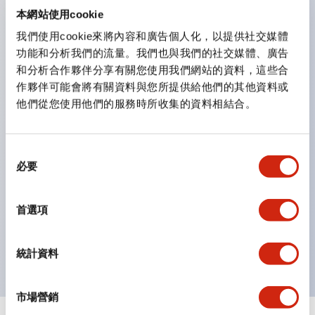
防護結構可防止水或油從面板前方滲入：IP65（僅雙按
本網站使用cookie
鈕開關為 IP40）。
我們使用cookie來將內容和廣告個人化，以提供社交媒體
功能和分析我們的流量。我們也與我們的社交媒體、廣告
雙按鈕開關，可將兩個獨立動作的按鈕以及一個指示燈這
和分析合作夥伴分享有關您使用我們網站的資料，這些合
三種功能集結於一顆開關。
作夥伴可能會將有關資料與您所提供給他們的其他資料或
完整支援全球各地需求的多種電壓規格。
他們從您使用他們的服務時所收集的資料相結合。
一顆 LED 燈泡即可呈現六種顏色（LSRD 燈泡）。以往
需分色管理的 LED 燈泡，如今可用單一顆燈泡呈現多種
同
顏色。
必要
意
支援色彩通用設計（CUD）：可清楚辨識正方平頭形指
選
示燈的亮燈/熄燈狀態，以及點燈時的顏色識別。
擇
首選項
符合 ISO 3864-4 安全色規範：在危險或緊急狀況下，
顏色表現更明確鮮明，便於更多人識別。
統計資料
市場營銷