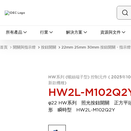
所有產品
所有產品
行業
解決方案
資源與文件
開關與指示燈
按鈕開關
首頁
開關與指示燈
按鈕開關
22mm 25mm 30mm 按鈕開關・指示燈
指示燈和蜂鳴器
瀏覽全部
安全與防爆
安全設備
防爆設備
HW系列 (螺絲端子型) 控制元件 ( 2025年1
瀏覽全部
新款機種)
盤櫃
HW2L-M102Q2
繼電器·計時器
電源供應器
φ22 HW系列 照光按鈕開關 正方平
回路保護器
形 瞬時型 HW2L-M102Q2Y
LED照明裝置
端子台
瀏覽全部
自動化