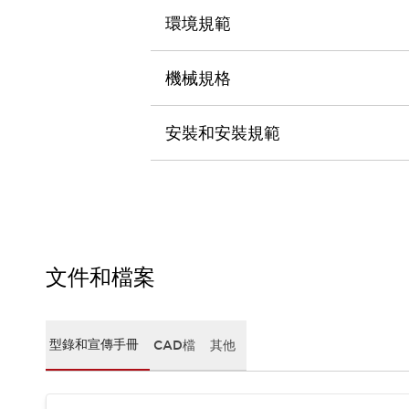
CAD檔
環境規範
型錄和宣傳手冊
影片專區
選型系統
機械規格
軟體下載
邏輯模擬器
安裝和安裝規範
產品資安通知
最新消息
新聞中心
活動
促銷活動
部落格
支援
文件和檔案
聯絡我們
服務據點
產品變更/停產通知
RoHS指令對應
型錄和宣傳手冊
CAD檔
其他
認證與標準