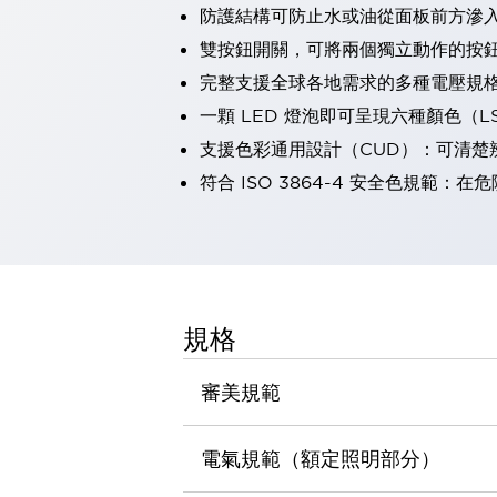
防護結構可防止水或油從面板前方滲入：
瀏覽全部
機器人
雙按鈕開關，可將兩個獨立動作的按
使人機協作更安全、更高效
完整支援全球各地需求的多種電壓規
發揮協作機器人潛力的安全措施
瀏覽全部
一顆 LED 燈泡即可呈現六種顏色（
半導體
支援色彩通用設計（CUD）：可清楚
提高半導體製造裝置設計自由度的方法
瞬間完成開關的更換，避免停機時間拉長
符合 ISO 3864-4 安全色規
充分對應安全標準
瀏覽全部
瀏覽全部
解決方案
IIoT（工業物聯網）
去面板化
RFID 認證
規格
安全及其未來
安全及其未來 | 解決⽅案
審美規範
瀏覽全部
從基礎了解安全元件
瀏覽全部
電氣規範（額定照明部分）
資源與文件