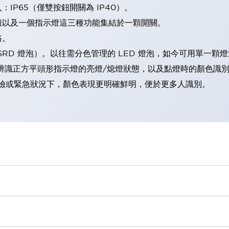
IP65（僅雙按鈕開關為 IP40）。
鈕以及一個指示燈這三種功能集結於一顆開關。
格。
LSRD 燈泡）。以往需分色管理的 LED 燈泡，如今可用單一顆
辨識正方平頭形指示燈的亮燈/熄燈狀態，以及點燈時的顏色識
範：在危險或緊急狀況下，顏色表現更明確鮮明，便於更多人識別。