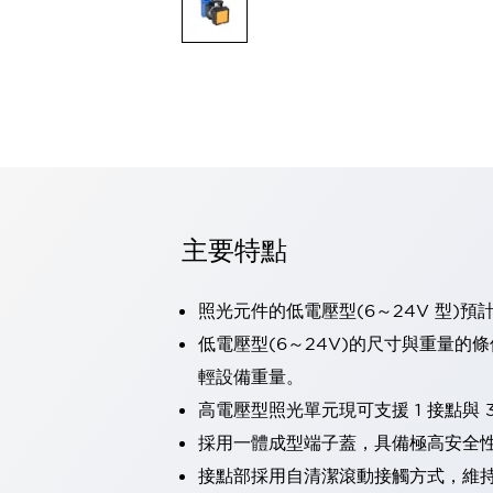
可程式控制器
可程式人機介面
工業乙太網路設備
瀏覽全部
自動識別
自動識別
感測器
瀏覽全部
行業
汽車
主要特點
工業機器人的潛在風險，從第三者角度徹底驗證
減少安全柵內的人身事故
兼顧良好的視認性及減少維修工時
照光元件的低電壓型(6～24V 型)預
最適合小型裝置的安全對策
瀏覽全部
低電壓型(6～24V)的尺寸與重量的
工具機
輕設備重量。
降低機床成本的技巧簡單的讓人意外
尋找讓機床更小型化的可能性
高電壓型照光單元現可支援 1 接點與 3
從外觀設計的觀點提升機床的附加價值
採用一體成型端子蓋，具備極高安全
預防導致機器故障的「瞬停」
接點部採用自清潔滾動接觸方式，維
3位置促動開關確保綜合加工中心機的安全性