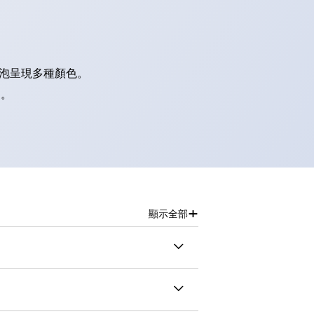
燈泡呈現多種顏色。
別。
+
顯示全部