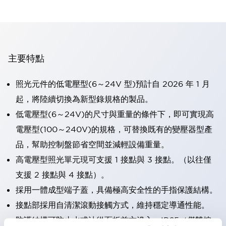
主要特點
照光元件的低電壓型(6～24V 型)預計自 2026 年 1 月
起，將陸續切換為新型錄規格的製品。
低電壓型(6～24V)的尺寸與重量的條件下，即可實現高
電壓型(100～240V)的規格，可替換既有的變壓器型產
品，幫助控制盤節省空間並減輕設備重量。
高電壓型照光單元現可支援 1 接點與 3 接點。（以往僅
支援 2 接點與 4 接點）。
採用一體成型端子蓋，具備極高安全性的手指保護結構。
接點部採用自清潔滾動接觸方式，維持穩定導通性能。
防護結構可防止水或油從面板前方滲入：IP65（僅雙按