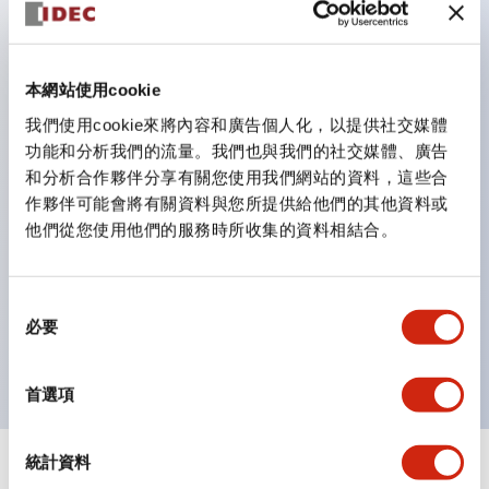
鈕開關為 IP40）。
雙按鈕開關，可將兩個獨立動作的按鈕以及一個指示燈這
三種功能集結於一顆開關。
本網站使用cookie
完整支援全球各地需求的多種電壓規格。
我們使用cookie來將內容和廣告個人化，以提供社交媒體
一顆 LED 燈泡即可呈現六種顏色（LSRD 燈泡）。以往
功能和分析我們的流量。我們也與我們的社交媒體、廣告
和分析合作夥伴分享有關您使用我們網站的資料，這些合
需分色管理的 LED 燈泡，如今可用單一顆燈泡呈現多種
作夥伴可能會將有關資料與您所提供給他們的其他資料或
顏色。
他們從您使用他們的服務時所收集的資料相結合。
支援色彩通用設計（CUD）：可清楚辨識正方平頭形指
示燈的亮燈/熄燈狀態，以及點燈時的顏色識別。
同
符合 ISO 3864-4 安全色規範：在危險或緊急狀況下，
必要
意
顏色表現更明確鮮明，便於更多人識別。
選
擇
首選項
統計資料
+
規格
顯示全部