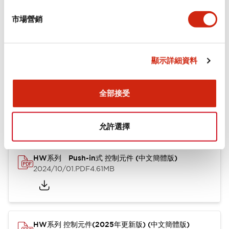
市場營銷
功能規格
顯示詳細資料
文件和檔案
全部接受
型錄和宣傳手冊
認證與標準
其他
允許選擇
HW系列 Push-in式 控制元件 (中文簡體版)
2024/10/01
.PDF
4.61MB
HW系列 控制元件(2025年更新版) (中文簡體版)