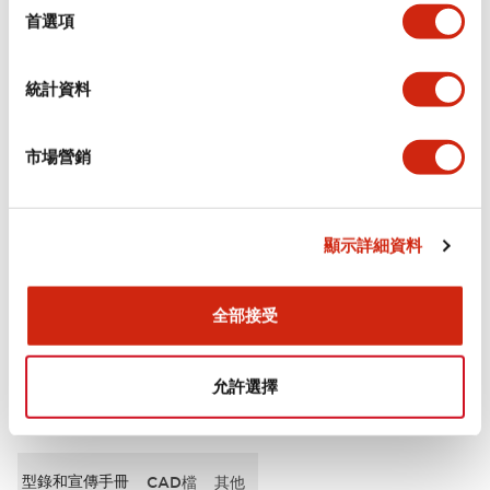
擇
首選項
審美規範
統計資料
電氣規範（額定照明部分）
市場營銷
環境規範
機械規格
顯示詳細資料
安裝和安裝規範
全部接受
允許選擇
文件和檔案
型錄和宣傳手冊
CAD檔
其他