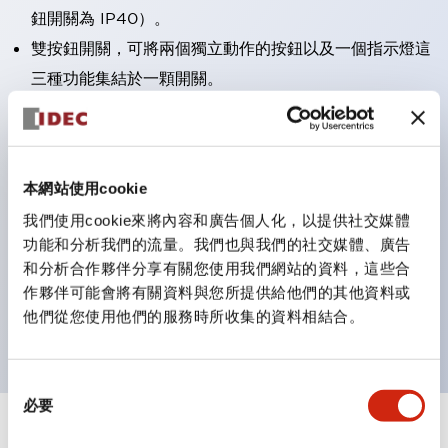
鈕開關為 IP40）。
雙按鈕開關，可將兩個獨立動作的按鈕以及一個指示燈這
三種功能集結於一顆開關。
完整支援全球各地需求的多種電壓規格。
一顆 LED 燈泡即可呈現六種顏色（LSRD 燈泡）。以往
需分色管理的 LED 燈泡，如今可用單一顆燈泡呈現多種
本網站使用cookie
顏色。
我們使用cookie來將內容和廣告個人化，以提供社交媒體
支援色彩通用設計（CUD）：可清楚辨識正方平頭形指
功能和分析我們的流量。我們也與我們的社交媒體、廣告
示燈的亮燈/熄燈狀態，以及點燈時的顏色識別。
和分析合作夥伴分享有關您使用我們網站的資料，這些合
符合 ISO 3864-4 安全色規範：在危險或緊急狀況下，
作夥伴可能會將有關資料與您所提供給他們的其他資料或
他們從您使用他們的服務時所收集的資料相結合。
顏色表現更明確鮮明，便於更多人識別。
同
必要
意
選
+
規格
顯示全部