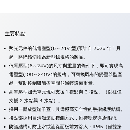
主要特點
照光元件的低電壓型(6～24V 型)預計自 2026 年 1 月
起，將陸續切換為新型錄規格的製品。
低電壓型(6～24V)的尺寸與重量的條件下，即可實現高
電壓型(100～240V)的規格，可替換既有的變壓器型產
品，幫助控制盤節省空間並減輕設備重量。
高電壓型照光單元現可支援 1 接點與 3 接點。（以往僅
支援 2 接點與 4 接點）。
採用一體成型端子蓋，具備極高安全性的手指保護結構。
接點部採用自清潔滾動接觸方式，維持穩定導通性能。
防護結構可防止水或油從面板前方滲入：IP65（僅雙按