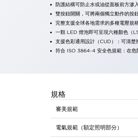
防護結構可防止水或油從面板前方滲入：
瀏覽全部
機器人
雙按鈕開關，可將兩個獨立動作的按
使人機協作更安全、更高效
完整支援全球各地需求的多種電壓規
發揮協作機器人潛力的安全措施
瀏覽全部
一顆 LED 燈泡即可呈現六種顏色（
半導體
支援色彩通用設計（CUD）：可清楚
提高半導體製造裝置設計自由度的方法
瞬間完成開關的更換，避免停機時間拉長
符合 ISO 3864-4 安全色規
充分對應安全標準
瀏覽全部
瀏覽全部
解決方案
IIoT（工業物聯網）
去面板化
RFID 認證
規格
安全及其未來
安全及其未來 | 解決⽅案
審美規範
瀏覽全部
從基礎了解安全元件
瀏覽全部
電氣規範（額定照明部分）
資源與文件