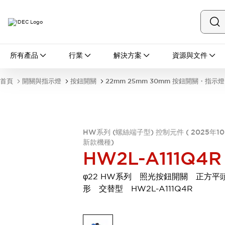
所有產品
所有產品
行業
解決方案
資源與文件
開關與指示燈
按鈕開關
首頁
開關與指示燈
按鈕開關
22mm 25mm 30mm 按鈕開關・指示燈
指示燈和蜂鳴器
瀏覽全部
安全與防爆
安全設備
防爆設備
HW系列 (螺絲端子型) 控制元件 ( 2025年1
瀏覽全部
新款機種)
盤櫃
HW2L-A111Q4R
繼電器·計時器
電源供應器
φ22 HW系列 照光按鈕開關 正方平
回路保護器
形 交替型 HW2L-A111Q4R
LED照明裝置
端子台
瀏覽全部
自動化