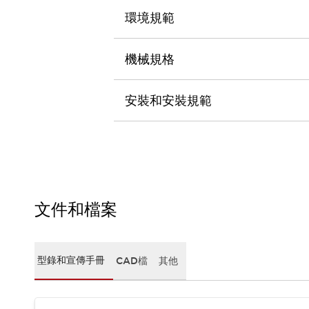
CAD檔
環境規範
型錄和宣傳手冊
影片專區
選型系統
機械規格
軟體下載
邏輯模擬器
安裝和安裝規範
產品資安通知
最新消息
新聞中心
活動
促銷活動
部落格
支援
文件和檔案
聯絡我們
服務據點
產品變更/停產通知
RoHS指令對應
型錄和宣傳手冊
CAD檔
其他
認證與標準