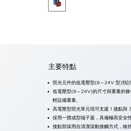
可程式控制器
可程式人機介面
工業乙太網路設備
瀏覽全部
自動識別
自動識別
感測器
瀏覽全部
行業
汽車
主要特點
工業機器人的潛在風險，從第三者角度徹底驗證
減少安全柵內的人身事故
兼顧良好的視認性及減少維修工時
照光元件的低電壓型(6～24V 型)預
最適合小型裝置的安全對策
瀏覽全部
低電壓型(6～24V)的尺寸與重量的
工具機
輕設備重量。
降低機床成本的技巧簡單的讓人意外
尋找讓機床更小型化的可能性
高電壓型照光單元現可支援 1 接點與 3
從外觀設計的觀點提升機床的附加價值
採用一體成型端子蓋，具備極高安全
預防導致機器故障的「瞬停」
接點部採用自清潔滾動接觸方式，維
3位置促動開關確保綜合加工中心機的安全性