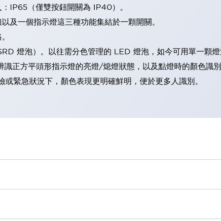
IP65（僅雙按鈕開關為 IP40）。
鈕以及一個指示燈這三種功能集結於一顆開關。
格。
LSRD 燈泡）。以往需分色管理的 LED 燈泡，如今可用單一顆
辨識正方平頭形指示燈的亮燈/熄燈狀態，以及點燈時的顏色識
範：在危險或緊急狀況下，顏色表現更明確鮮明，便於更多人識別。