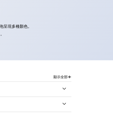
燈泡呈現多種顏色。
別。
+
顯示全部