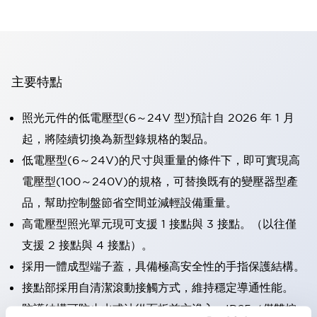
主要特點
照光元件的低電壓型(6～24V 型)預計自 2026 年 1 月
起，將陸續切換為新型錄規格的製品。
低電壓型(6～24V)的尺寸與重量的條件下，即可實現高
電壓型(100～240V)的規格，可替換既有的變壓器型產
品，幫助控制盤節省空間並減輕設備重量。
高電壓型照光單元現可支援 1 接點與 3 接點。（以往僅
支援 2 接點與 4 接點）。
採用一體成型端子蓋，具備極高安全性的手指保護結構。
接點部採用自清潔滾動接觸方式，維持穩定導通性能。
防護結構可防止水或油從面板前方滲入：IP65（僅雙按