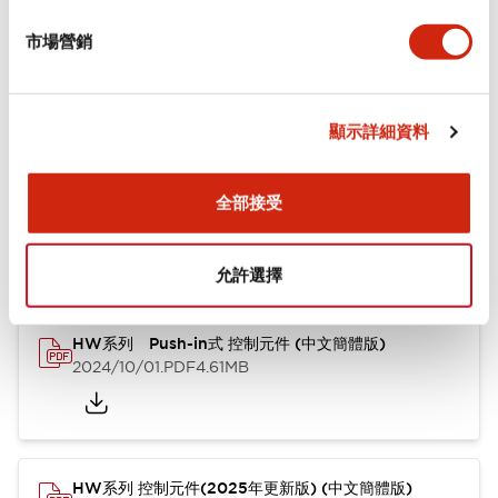
市場營銷
功能規格
顯示詳細資料
文件和檔案
全部接受
型錄和宣傳手冊
認證與標準
其他
允許選擇
HW系列 Push-in式 控制元件 (中文簡體版)
2024/10/01
.PDF
4.61MB
HW系列 控制元件(2025年更新版) (中文簡體版)