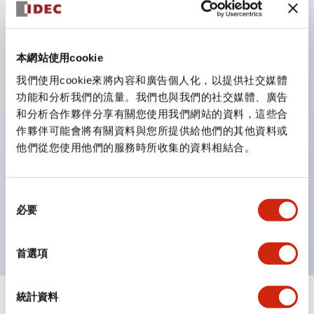
鈕開關為 IP40）。
雙按鈕開關，可將兩個獨立動作的按鈕以及一個指示燈這
三種功能集結於一顆開關。
本網站使用cookie
完整支援全球各地需求的多種電壓規格。
我們使用cookie來將內容和廣告個人化，以提供社交媒體
一顆 LED 燈泡即可呈現六種顏色（LSRD 燈泡）。以往
功能和分析我們的流量。我們也與我們的社交媒體、廣告
和分析合作夥伴分享有關您使用我們網站的資料，這些合
需分色管理的 LED 燈泡，如今可用單一顆燈泡呈現多種
作夥伴可能會將有關資料與您所提供給他們的其他資料或
顏色。
他們從您使用他們的服務時所收集的資料相結合。
支援色彩通用設計（CUD）：可清楚辨識正方平頭形指
示燈的亮燈/熄燈狀態，以及點燈時的顏色識別。
同
符合 ISO 3864-4 安全色規範：在危險或緊急狀況下，
必要
意
顏色表現更明確鮮明，便於更多人識別。
選
擇
首選項
統計資料
+
規格
顯示全部