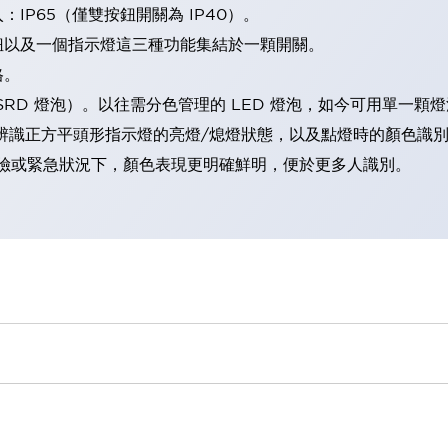
IP65（僅雙按鈕開關為 IP40）。
鈕以及一個指示燈這三種功能集結於一顆開關。
格。
LSRD 燈泡）。以往需分色管理的 LED 燈泡，如今可用單一顆
辨識正方平頭形指示燈的亮燈/熄燈狀態，以及點燈時的顏色識
範：在危險或緊急狀況下，顏色表現更明確鮮明，便於更多人識別。