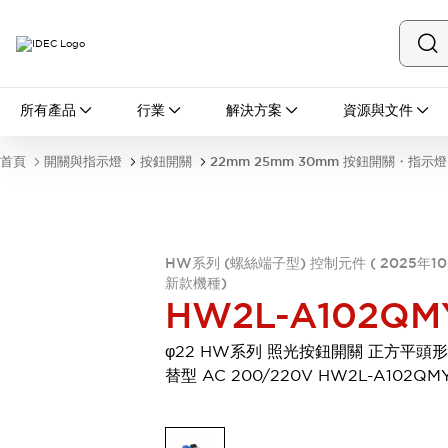
所有產品
所有產品
行業
解決方案
資源與文件
開關與指示燈
按鈕開關
首頁
開關與指示燈
按鈕開關
22mm 25mm 30mm 按鈕開關・指示燈
指示燈和蜂鳴器
瀏覽全部
安全與防爆
安全設備
防爆設備
HW系列 (螺絲端子型) 控制元件 ( 2025年1
瀏覽全部
新款機種)
盤櫃
HW2L-A102QM
繼電器·計時器
電源供應器
φ22 HW系列 照光按鈕開關 正方平頭形
回路保護器
替型 AC 200/220V HW2L-A102QM
LED照明裝置
端子台
瀏覽全部
自動化