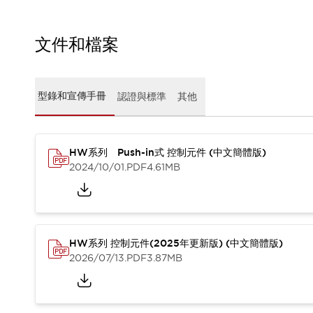
CAD檔
型錄和宣傳手冊
影片專區
文件和檔案
選型系統
軟體下載
邏輯模擬器
型錄和宣傳手冊
認證與標準
其他
產品資安通知
最新消息
新聞中心
活動
HW系列 Push-in式 控制元件 (中文簡體版)
2024/10/01
.PDF
4.61MB
促銷活動
部落格
支援
聯絡我們
服務據點
產品變更/停產通知
HW系列 控制元件(2025年更新版) (中文簡體版)
RoHS指令對應
2026/07/13
.PDF
3.87MB
認證與標準