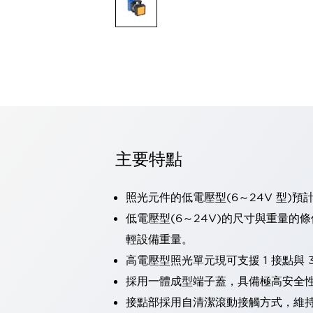
可程式控制器
可程式人機介面
工業乙太網路設備
瀏覽全部
自動識別
自動識別
感測器
瀏覽全部
行業
汽車
主要特點
工業機器人的潛在風險，從第三者角度徹底驗證
減少安全柵內的人身事故
兼顧良好的視認性及減少維修工時
照光元件的低電壓型(6～24V 型)預
最適合小型裝置的安全對策
瀏覽全部
低電壓型(6～24V)的尺寸與重量的
工具機
輕設備重量。
降低機床成本的技巧簡單的讓人意外
尋找讓機床更小型化的可能性
高電壓型照光單元現可支援 1 接點與 3
從外觀設計的觀點提升機床的附加價值
採用一體成型端子蓋，具備極高安全
預防導致機器故障的「瞬停」
接點部採用自清潔滾動接觸方式，維
3位置促動開關確保綜合加工中心機的安全性