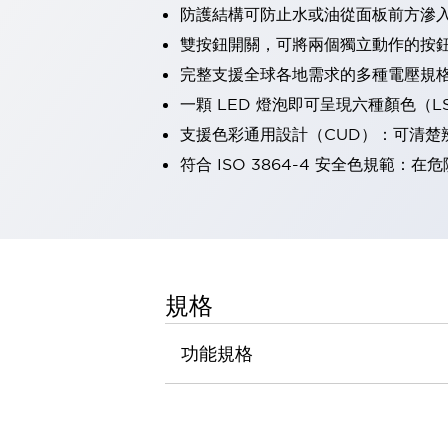
防護結構可防止水或油從面板前方滲入：
瀏覽全部
機器人
雙按鈕開關，可將兩個獨立動作的按
使人機協作更安全、更高效
完整支援全球各地需求的多種電壓規
發揮協作機器人潛力的安全措施
瀏覽全部
一顆 LED 燈泡即可呈現六種顏色（
半導體
支援色彩通用設計（CUD）：可清楚
提高半導體製造裝置設計自由度的方法
瞬間完成開關的更換，避免停機時間拉長
符合 ISO 3864-4 安全色規
充分對應安全標準
瀏覽全部
瀏覽全部
解決方案
IIoT（工業物聯網）
去面板化
RFID 認證
規格
安全及其未來
安全及其未來 | 解決⽅案
功能規格
瀏覽全部
從基礎了解安全元件
瀏覽全部
資源與文件