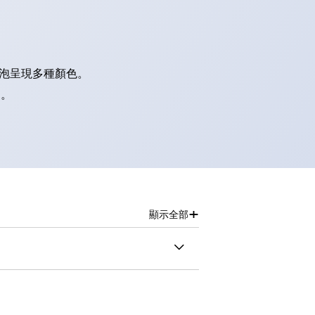
燈泡呈現多種顏色。
別。
+
顯示全部