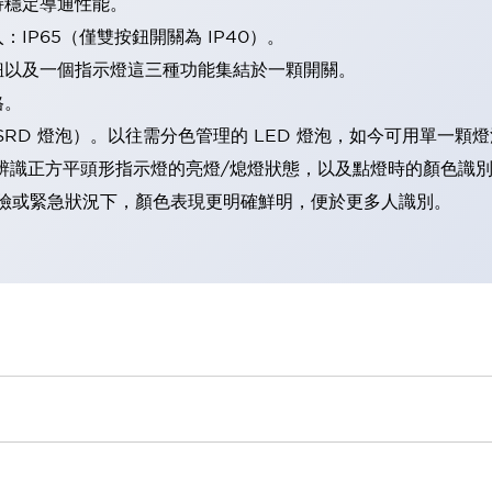
持穩定導通性能。
IP65（僅雙按鈕開關為 IP40）。
鈕以及一個指示燈這三種功能集結於一顆開關。
格。
LSRD 燈泡）。以往需分色管理的 LED 燈泡，如今可用單一顆
辨識正方平頭形指示燈的亮燈/熄燈狀態，以及點燈時的顏色識
範：在危險或緊急狀況下，顏色表現更明確鮮明，便於更多人識別。