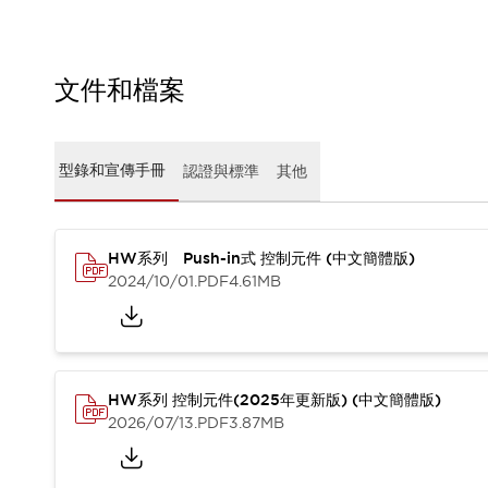
CAD檔
型錄和宣傳手冊
影片專區
選型系統
文件和檔案
軟體下載
邏輯模擬器
產品資安通知
型錄和宣傳手冊
認證與標準
其他
最新消息
新聞中心
活動
HW系列 Push-in式 控制元件 (中文簡體版)
促銷活動
2024/10/01
.PDF
4.61MB
部落格
支援
聯絡我們
服務據點
產品變更/停產通知
RoHS指令對應
HW系列 控制元件(2025年更新版) (中文簡體版)
認證與標準
2026/07/13
.PDF
3.87MB