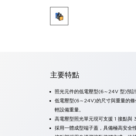
可程式控制器
可程式人機介面
工業乙太網路設備
瀏覽全部
自動識別
自動識別
感測器
瀏覽全部
行業
汽車
工業機器人的潛在風險，從第三者角度徹底驗證
主要特點
減少安全柵內的人身事故
兼顧良好的視認性及減少維修工時
最適合小型裝置的安全對策
瀏覽全部
照光元件的低電壓型(6～24V 型)預
工具機
低電壓型(6～24V)的尺寸與重量的
降低機床成本的技巧簡單的讓人意外
輕設備重量。
尋找讓機床更小型化的可能性
高電壓型照光單元現可支援 1 接點與 3
從外觀設計的觀點提升機床的附加價值
預防導致機器故障的「瞬停」
採用一體成型端子蓋，具備極高安全
3位置促動開關確保綜合加工中心機的安全性