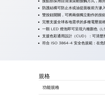
接點部採用自清潔滾動接觸方式，維
瀏覽全部
防護結構可防止水或油從面板前方滲入：
機器人
雙按鈕開關，可將兩個獨立動作的按
使人機協作更安全、更高效
發揮協作機器人潛力的安全措施
瀏覽全部
完整支援全球各地需求的多種電壓規
半導體
一顆 LED 燈泡即可呈現六種顏色（
提高半導體製造裝置設計自由度的方法
支援色彩通用設計（CUD）：可清楚
瞬間完成開關的更換，避免停機時間拉長
符合 ISO 3864-4 安全色規
充分對應安全標準
瀏覽全部
瀏覽全部
解決方案
IIoT（工業物聯網）
去面板化
RFID 認證
安全及其未來
規格
安全及其未來 | 解決⽅案
瀏覽全部
功能規格
從基礎了解安全元件
瀏覽全部
資源與文件