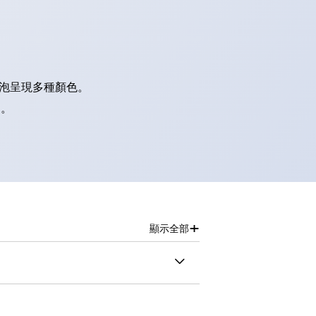
燈泡呈現多種顏色。
別。
+
顯示全部