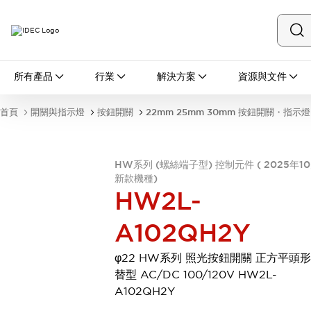
所有產品
所有產品
行業
解決方案
資源與文件
開關與指示燈
按鈕開關
首頁
開關與指示燈
按鈕開關
22mm 25mm 30mm 按鈕開關・指示燈
指示燈和蜂鳴器
瀏覽全部
安全與防爆
HW系列 (螺絲端子型) 控制元件 ( 2025年1
安全設備
防爆設備
新款機種)
瀏覽全部
HW2L-
盤櫃
繼電器·計時器
A102QH2Y
電源供應器
回路保護器
φ22 HW系列 照光按鈕開關 正方平頭形
LED照明裝置
替型 AC/DC 100/120V HW2L-
端子台
瀏覽全部
A102QH2Y
自動化