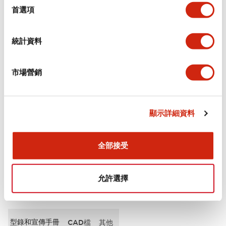
擇
首選項
審美規範
統計資料
電氣規範（額定照明部分）
市場營銷
環境規範
機械規格
顯示詳細資料
安裝和安裝規範
全部接受
允許選擇
文件和檔案
型錄和宣傳手冊
CAD檔
其他