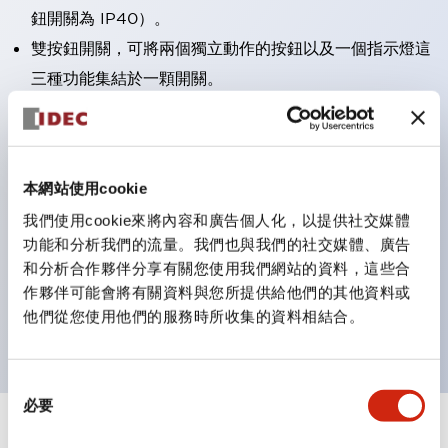
鈕開關為 IP40）。
雙按鈕開關，可將兩個獨立動作的按鈕以及一個指示燈這
三種功能集結於一顆開關。
完整支援全球各地需求的多種電壓規格。
一顆 LED 燈泡即可呈現六種顏色（LSRD 燈泡）。以往
需分色管理的 LED 燈泡，如今可用單一顆燈泡呈現多種
本網站使用cookie
顏色。
我們使用cookie來將內容和廣告個人化，以提供社交媒體
支援色彩通用設計（CUD）：可清楚辨識正方平頭形指
功能和分析我們的流量。我們也與我們的社交媒體、廣告
示燈的亮燈/熄燈狀態，以及點燈時的顏色識別。
和分析合作夥伴分享有關您使用我們網站的資料，這些合
符合 ISO 3864-4 安全色規範：在危險或緊急狀況下，
作夥伴可能會將有關資料與您所提供給他們的其他資料或
他們從您使用他們的服務時所收集的資料相結合。
顏色表現更明確鮮明，便於更多人識別。
同
必要
意
選
+
規格
顯示全部