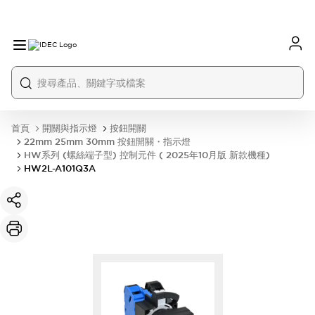
首頁
開關與指示燈
按鈕開關
22mm 25mm 30mm 按鈕開關・指示燈
HW系列 (螺絲端子型) 控制元件 ( 2025年10月版 新款機種)
HW2L-A101Q3A