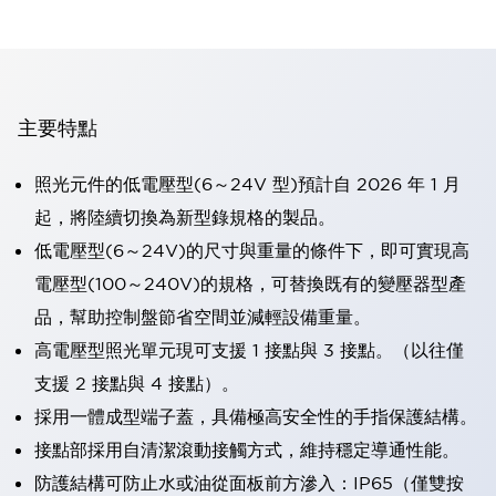
主要特點
照光元件的低電壓型(6～24V 型)預計自 2026 年 1 月
起，將陸續切換為新型錄規格的製品。
低電壓型(6～24V)的尺寸與重量的條件下，即可實現高
電壓型(100～240V)的規格，可替換既有的變壓器型產
品，幫助控制盤節省空間並減輕設備重量。
高電壓型照光單元現可支援 1 接點與 3 接點。（以往僅
支援 2 接點與 4 接點）。
採用一體成型端子蓋，具備極高安全性的手指保護結構。
接點部採用自清潔滾動接觸方式，維持穩定導通性能。
防護結構可防止水或油從面板前方滲入：IP65（僅雙按