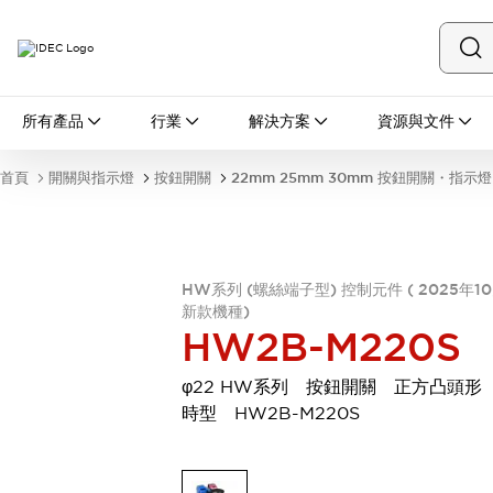
所有產品
所有產品
行業
解決方案
資源與文件
開關與指示燈
按鈕開關
首頁
開關與指示燈
按鈕開關
22mm 25mm 30mm 按鈕開關・指示燈
指示燈和蜂鳴器
瀏覽全部
安全與防爆
安全設備
防爆設備
HW系列 (螺絲端子型) 控制元件 ( 2025年1
瀏覽全部
新款機種)
盤櫃
HW2B-M220S
繼電器·計時器
電源供應器
φ22 HW系列 按鈕開關 正方凸頭形
回路保護器
時型 HW2B-M220S
LED照明裝置
端子台
瀏覽全部
自動化