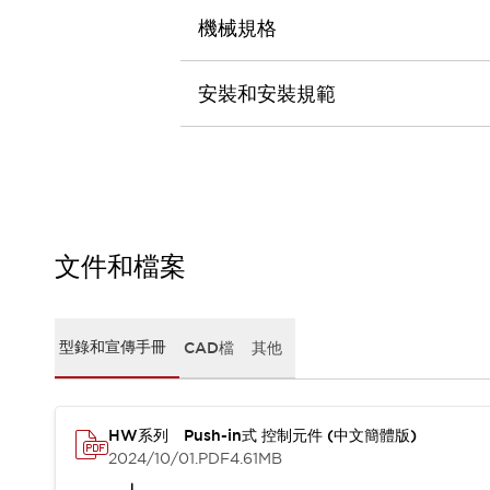
CAD檔
機械規格
型錄和宣傳手冊
影片專區
選型系統
安裝和安裝規範
軟體下載
邏輯模擬器
產品資安通知
最新消息
新聞中心
活動
文件和檔案
促銷活動
部落格
支援
聯絡我們
服務據點
型錄和宣傳手冊
CAD檔
其他
產品變更/停產通知
RoHS指令對應
認證與標準
HW系列 Push-in式 控制元件 (中文簡體版)
2024/10/01
.PDF
4.61MB