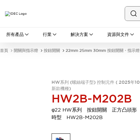
所有產品
所有產品
行業
解決方案
資源與文件
開關與指示燈
按鈕開關
首頁
開關與指示燈
按鈕開關
22mm 25mm 30mm 按鈕開關・指示燈
指示燈和蜂鳴器
瀏覽全部
安全與防爆
安全設備
防爆設備
HW系列 (螺絲端子型) 控制元件 ( 2025年1
瀏覽全部
新款機種)
盤櫃
HW2B-M202B
繼電器·計時器
電源供應器
φ22 HW系列 按鈕開關 正方凸頭形
回路保護器
時型 HW2B-M202B
LED照明裝置
端子台
瀏覽全部
自動化