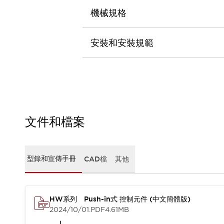
CAD檔
機械規格
型錄和宣傳手冊
影片專區
選型系統
安裝和安裝規範
軟體下載
邏輯模擬器
產品資安通知
最新消息
新聞中心
活動
文件和檔案
促銷活動
部落格
支援
聯絡我們
服務據點
型錄和宣傳手冊
CAD檔
其他
產品變更/停產通知
RoHS指令對應
認證與標準
HW系列 Push-in式 控制元件 (中文簡體版)
2024/10/01
.PDF
4.61MB