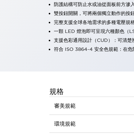
防護結構可防止水或油從面板前方滲入：
瀏覽全部
機器人
雙按鈕開關，可將兩個獨立動作的按
使人機協作更安全、更高效
完整支援全球各地需求的多種電壓規
發揮協作機器人潛力的安全措施
瀏覽全部
一顆 LED 燈泡即可呈現六種顏色（
半導體
支援色彩通用設計（CUD）：可清楚
提高半導體製造裝置設計自由度的方法
瞬間完成開關的更換，避免停機時間拉長
符合 ISO 3864-4 安全色規
充分對應安全標準
瀏覽全部
瀏覽全部
解決方案
IIoT（工業物聯網）
去面板化
RFID 認證
規格
安全及其未來
安全及其未來 | 解決⽅案
審美規範
瀏覽全部
從基礎了解安全元件
瀏覽全部
環境規範
資源與文件