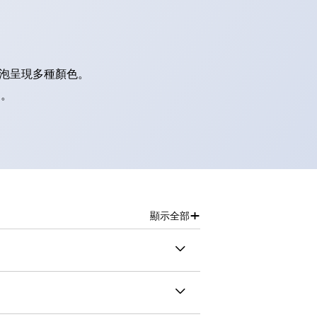
燈泡呈現多種顏色。
別。
+
顯示全部