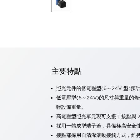
可程式控制器
可程式人機介面
工業乙太網路設備
瀏覽全部
自動識別
自動識別
感測器
瀏覽全部
行業
汽車
主要特點
工業機器人的潛在風險，從第三者角度徹底驗證
減少安全柵內的人身事故
兼顧良好的視認性及減少維修工時
照光元件的低電壓型(6～24V 型)預
最適合小型裝置的安全對策
瀏覽全部
低電壓型(6～24V)的尺寸與重量的
工具機
輕設備重量。
降低機床成本的技巧簡單的讓人意外
尋找讓機床更小型化的可能性
高電壓型照光單元現可支援 1 接點與 3
從外觀設計的觀點提升機床的附加價值
採用一體成型端子蓋，具備極高安全
預防導致機器故障的「瞬停」
接點部採用自清潔滾動接觸方式，維
3位置促動開關確保綜合加工中心機的安全性