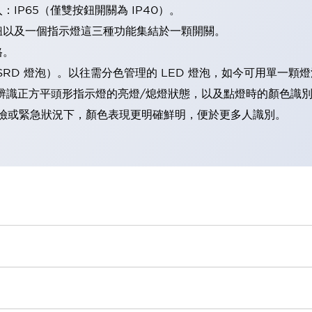
IP65（僅雙按鈕開關為 IP40）。
鈕以及一個指示燈這三種功能集結於一顆開關。
格。
LSRD 燈泡）。以往需分色管理的 LED 燈泡，如今可用單一顆
辨識正方平頭形指示燈的亮燈/熄燈狀態，以及點燈時的顏色識
範：在危險或緊急狀況下，顏色表現更明確鮮明，便於更多人識別。