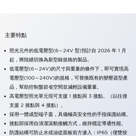
主要特點
照光元件的低電壓型(6～24V 型)預計自 2026 年 1 月
起，將陸續切換為新型錄規格的製品。
低電壓型(6～24V)的尺寸與重量的條件下，即可實現高
電壓型(100～240V)的規格，可替換既有的變壓器型產
品，幫助控制盤節省空間並減輕設備重量。
高電壓型照光單元現可支援 1 接點與 3 接點。（以往僅
支援 2 接點與 4 接點）。
採用一體成型端子蓋，具備極高安全性的手指保護結構。
接點部採用自清潔滾動接觸方式，維持穩定導通性能。
防護結構可防止水或油從面板前方滲入：IP65（僅雙按