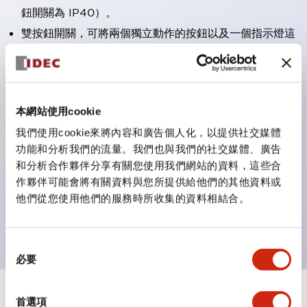
鈕開關為 IP40）。
雙按鈕開關，可將兩個獨立動作的按鈕以及一個指示燈這
三種功能集結於一顆開關。
完整支援全球各地需求的多種電壓規格。
一顆 LED 燈泡即可呈現六種顏色（LSRD 燈泡）。以往
本網站使用cookie
需分色管理的 LED 燈泡，如今可用單一顆燈泡呈現多種
我們使用cookie來將內容和廣告個人化，以提供社交媒體
顏色。
功能和分析我們的流量。我們也與我們的社交媒體、廣告
支援色彩通用設計（CUD）：可清楚辨識正方平頭形指
和分析合作夥伴分享有關您使用我們網站的資料，這些合
示燈的亮燈/熄燈狀態，以及點燈時的顏色識別。
作夥伴可能會將有關資料與您所提供給他們的其他資料或
符合 ISO 3864-4 安全色規範：在危險或緊急狀況下，
他們從您使用他們的服務時所收集的資料相結合。
顏色表現更明確鮮明，便於更多人識別。
同
必要
意
選
擇
+
規格
首選項
顯示全部