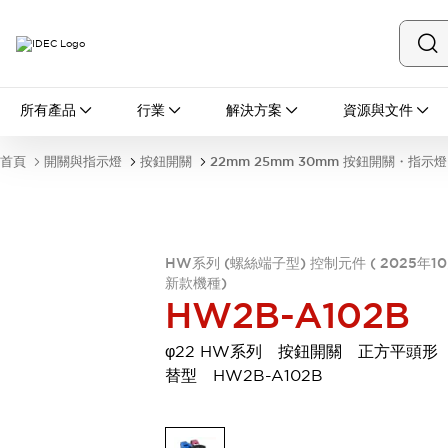
所有產品
所有產品
行業
解決方案
資源與文件
開關與指示燈
按鈕開關
首頁
開關與指示燈
按鈕開關
22mm 25mm 30mm 按鈕開關・指示燈
指示燈和蜂鳴器
瀏覽全部
安全與防爆
安全設備
防爆設備
HW系列 (螺絲端子型) 控制元件 ( 2025年1
瀏覽全部
新款機種)
盤櫃
HW2B-A102B
繼電器·計時器
電源供應器
φ22 HW系列 按鈕開關 正方平頭形
回路保護器
替型 HW2B-A102B
LED照明裝置
端子台
瀏覽全部
自動化