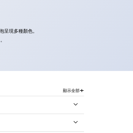
燈泡呈現多種顏色。
別。
+
顯示全部