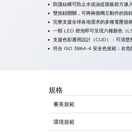
防護結構可防止水或油從面板前方滲入：
瀏覽全部
機器人
雙按鈕開關，可將兩個獨立動作的按
使人機協作更安全、更高效
完整支援全球各地需求的多種電壓規
發揮協作機器人潛力的安全措施
瀏覽全部
一顆 LED 燈泡即可呈現六種顏色（
半導體
支援色彩通用設計（CUD）：可清楚
提高半導體製造裝置設計自由度的方法
瞬間完成開關的更換，避免停機時間拉長
符合 ISO 3864-4 安全色規
充分對應安全標準
瀏覽全部
瀏覽全部
解決方案
IIoT（工業物聯網）
去面板化
RFID 認證
規格
安全及其未來
安全及其未來 | 解決⽅案
審美規範
瀏覽全部
從基礎了解安全元件
瀏覽全部
環境規範
資源與文件