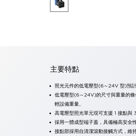
可程式控制器
可程式人機介面
工業乙太網路設備
瀏覽全部
自動識別
自動識別
感測器
瀏覽全部
行業
汽車
主要特點
工業機器人的潛在風險，從第三者角度徹底驗證
減少安全柵內的人身事故
兼顧良好的視認性及減少維修工時
照光元件的低電壓型(6～24V 型)預
最適合小型裝置的安全對策
瀏覽全部
低電壓型(6～24V)的尺寸與重量的
工具機
輕設備重量。
降低機床成本的技巧簡單的讓人意外
尋找讓機床更小型化的可能性
高電壓型照光單元現可支援 1 接點與 3
從外觀設計的觀點提升機床的附加價值
採用一體成型端子蓋，具備極高安全
預防導致機器故障的「瞬停」
接點部採用自清潔滾動接觸方式，維
3位置促動開關確保綜合加工中心機的安全性