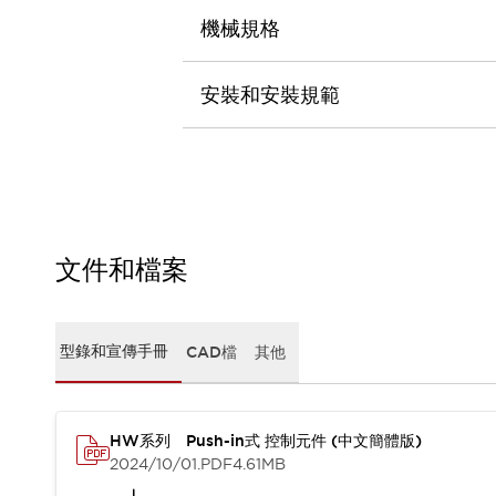
CAD檔
機械規格
型錄和宣傳手冊
影片專區
選型系統
安裝和安裝規範
軟體下載
邏輯模擬器
產品資安通知
最新消息
新聞中心
活動
文件和檔案
促銷活動
部落格
支援
聯絡我們
服務據點
型錄和宣傳手冊
CAD檔
其他
產品變更/停產通知
RoHS指令對應
認證與標準
HW系列 Push-in式 控制元件 (中文簡體版)
2024/10/01
.PDF
4.61MB