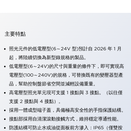
主要特點
照光元件的低電壓型(6～24V 型)預計自 2026 年 1 月
起，將陸續切換為新型錄規格的製品。
低電壓型(6～24V)的尺寸與重量的條件下，即可實現高
電壓型(100～240V)的規格，可替換既有的變壓器型產
品，幫助控制盤節省空間並減輕設備重量。
高電壓型照光單元現可支援 1 接點與 3 接點。（以往僅
支援 2 接點與 4 接點）。
採用一體成型端子蓋，具備極高安全性的手指保護結構。
接點部採用自清潔滾動接觸方式，維持穩定導通性能。
防護結構可防止水或油從面板前方滲入：IP65（僅雙按