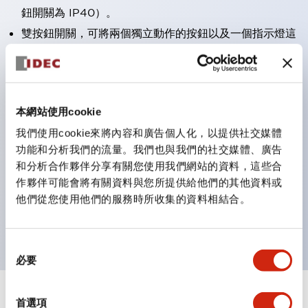
鈕開關為 IP40）。
雙按鈕開關，可將兩個獨立動作的按鈕以及一個指示燈這
三種功能集結於一顆開關。
完整支援全球各地需求的多種電壓規格。
一顆 LED 燈泡即可呈現六種顏色（LSRD 燈泡）。以往
本網站使用cookie
需分色管理的 LED 燈泡，如今可用單一顆燈泡呈現多種
我們使用cookie來將內容和廣告個人化，以提供社交媒體
顏色。
功能和分析我們的流量。我們也與我們的社交媒體、廣告
支援色彩通用設計（CUD）：可清楚辨識正方平頭形指
和分析合作夥伴分享有關您使用我們網站的資料，這些合
示燈的亮燈/熄燈狀態，以及點燈時的顏色識別。
作夥伴可能會將有關資料與您所提供給他們的其他資料或
符合 ISO 3864-4 安全色規範：在危險或緊急狀況下，
他們從您使用他們的服務時所收集的資料相結合。
顏色表現更明確鮮明，便於更多人識別。
同
必要
意
選
擇
+
規格
首選項
顯示全部