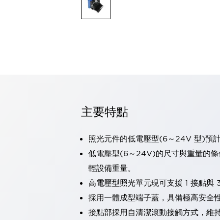
可程式控制器
可程式人機介面
工業乙太網路設備
瀏覽全部
自動識別
自動識別
感測器
瀏覽全部
行業
汽車
主要特點
工業機器人的潛在風險，從第三者角度徹底驗證
減少安全柵內的人身事故
兼顧良好的視認性及減少維修工時
照光元件的低電壓型(6～24V 型)預
最適合小型裝置的安全對策
瀏覽全部
低電壓型(6～24V)的尺寸與重量的
工具機
輕設備重量。
降低機床成本的技巧簡單的讓人意外
尋找讓機床更小型化的可能性
高電壓型照光單元現可支援 1 接點與 3
從外觀設計的觀點提升機床的附加價值
採用一體成型端子蓋，具備極高安全
預防導致機器故障的「瞬停」
接點部採用自清潔滾動接觸方式，維
3位置促動開關確保綜合加工中心機的安全性