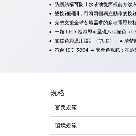
防護結構可防止水或油從面板前方滲入：
瀏覽全部
機器人
雙按鈕開關，可將兩個獨立動作的按
使人機協作更安全、更高效
完整支援全球各地需求的多種電壓規
發揮協作機器人潛力的安全措施
瀏覽全部
一顆 LED 燈泡即可呈現六種顏色（
半導體
支援色彩通用設計（CUD）：可清楚
提高半導體製造裝置設計自由度的方法
瞬間完成開關的更換，避免停機時間拉長
符合 ISO 3864-4 安全色規
充分對應安全標準
瀏覽全部
瀏覽全部
解決方案
IIoT（工業物聯網）
去面板化
RFID 認證
規格
安全及其未來
安全及其未來 | 解決⽅案
審美規範
瀏覽全部
從基礎了解安全元件
瀏覽全部
環境規範
資源與文件