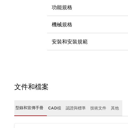
CAD檔
功能規格
型錄和宣傳手冊
影片專區
選型系統
機械規格
軟體下載
邏輯模擬器
安裝和安裝規範
產品資安通知
最新消息
新聞中心
活動
促銷活動
部落格
支援
文件和檔案
聯絡我們
服務據點
產品變更/停產通知
RoHS指令對應
型錄和宣傳手冊
CAD檔
認證與標準
技術文件
其他
認證與標準