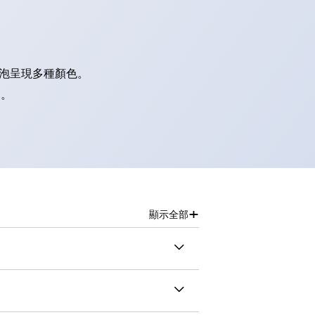
燈泡呈現多種顏色。
別。
+
顯示全部