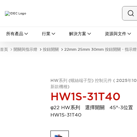
所有產品
所有產品
行業
解決方案
資源與文件
開關與指示燈
按鈕開關
首頁
開關與指示燈
按鈕開關
22mm 25mm 30mm 按鈕開關・指示燈
指示燈和蜂鳴器
瀏覽全部
安全與防爆
安全設備
防爆設備
HW系列 (螺絲端子型) 控制元件 ( 2025年1
瀏覽全部
新款機種)
盤櫃
HW1S-31T40
繼電器·計時器
電源供應器
φ22 HW系列 選擇開關 45°-3位
回路保護器
HW1S-31T40
LED照明裝置
端子台
瀏覽全部
自動化