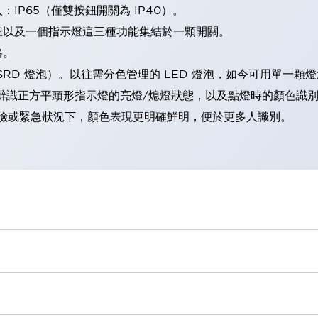
IP65（僅雙按鈕開關為 IP40）。
鈕以及一個指示燈這三種功能集結於一顆開關。
格。
LSRD 燈泡）。以往需分色管理的 LED 燈泡，如今可用單一顆
辨識正方平頭形指示燈的亮燈/熄燈狀態，以及點燈時的顏色識
範：在危險或緊急狀況下，顏色表現更明確鮮明，便於更多人識別。