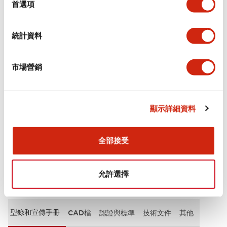
首選項
審美規範
環境規範
統計資料
功能規格
市場營銷
機械規格
顯示詳細資料
安裝和安裝規範
全部接受
允許選擇
文件和檔案
型錄和宣傳手冊
CAD檔
認證與標準
技術文件
其他