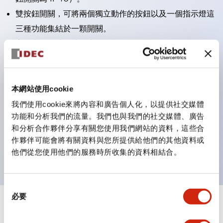
雙按鈕開關，可將兩個獨立動作的按鈕以及一個指示燈這
三種功能集結於一顆開關。
完整支援全球各地需求的多種電壓規格。
一顆 LED 燈泡即可呈現六種顏色（LSRD 燈泡）。以往
需分色管理的 LED 燈泡，如今可用單一顆燈泡呈現多種
顏色。
本網站使用cookie
支援色彩通用設計（CUD）：可清楚辨識正方平頭形指
我們使用cookie來將內容和廣告個人化，以提供社交媒體
功能和分析我們的流量。我們也與我們的社交媒體、廣告
示燈的亮燈/熄燈狀態，以及點燈時的顏色識別。
和分析合作夥伴分享有關您使用我們網站的資料，這些合
符合 ISO 3864-4 安全色規範：在危險或緊急狀況下，
作夥伴可能會將有關資料與您所提供給他們的其他資料或
顏色表現更明確鮮明，便於更多人識別。
他們從您使用他們的服務時所收集的資料相結合。
同
必要
意
+
規格
顯示全部
選
擇