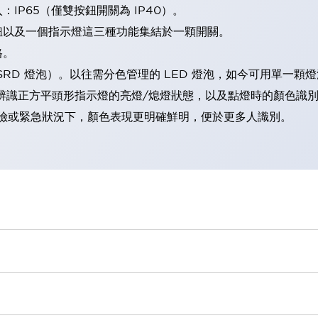
IP65（僅雙按鈕開關為 IP40）。
鈕以及一個指示燈這三種功能集結於一顆開關。
格。
LSRD 燈泡）。以往需分色管理的 LED 燈泡，如今可用單一顆
辨識正方平頭形指示燈的亮燈/熄燈狀態，以及點燈時的顏色識
範：在危險或緊急狀況下，顏色表現更明確鮮明，便於更多人識別。