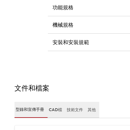
CAD檔
功能規格
型錄和宣傳手冊
影片專區
選型系統
機械規格
軟體下載
邏輯模擬器
安裝和安裝規範
產品資安通知
最新消息
新聞中心
活動
促銷活動
部落格
支援
文件和檔案
聯絡我們
服務據點
產品變更/停產通知
RoHS指令對應
型錄和宣傳手冊
CAD檔
技術文件
其他
認證與標準