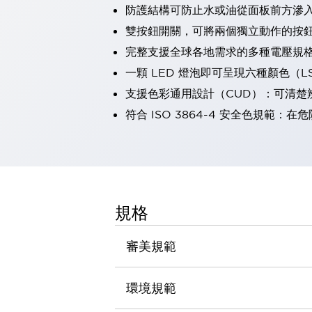
防護結構可防止水或油從面板前方滲入：
瀏覽全部
機器人
雙按鈕開關，可將兩個獨立動作的按
使人機協作更安全、更高效
完整支援全球各地需求的多種電壓規
發揮協作機器人潛力的安全措施
瀏覽全部
一顆 LED 燈泡即可呈現六種顏色（
半導體
支援色彩通用設計（CUD）：可清楚
提高半導體製造裝置設計自由度的方法
瞬間完成開關的更換，避免停機時間拉長
符合 ISO 3864-4 安全色規
充分對應安全標準
瀏覽全部
瀏覽全部
解決方案
IIoT（工業物聯網）
去面板化
RFID 認證
規格
安全及其未來
安全及其未來 | 解決⽅案
審美規範
瀏覽全部
從基礎了解安全元件
瀏覽全部
環境規範
資源與文件