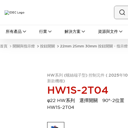
所有產品
所有產品
行業
解決方案
資源與文件
開關與指示燈
按鈕開關
首頁
開關與指示燈
按鈕開關
22mm 25mm 30mm 按鈕開關・指示燈
指示燈和蜂鳴器
瀏覽全部
安全與防爆
安全設備
防爆設備
HW系列 (螺絲端子型) 控制元件 ( 2025年1
瀏覽全部
新款機種)
盤櫃
HW1S-2T04
繼電器·計時器
電源供應器
φ22 HW系列 選擇開關 90°-2位
回路保護器
HW1S-2T04
LED照明裝置
端子台
瀏覽全部
自動化