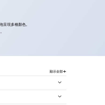
燈泡呈現多種顏色。
別。
+
顯示全部