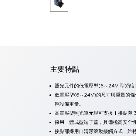
可程式控制器
可程式人機介面
工業乙太網路設備
瀏覽全部
自動識別
自動識別
感測器
瀏覽全部
行業
汽車
主要特點
工業機器人的潛在風險，從第三者角度徹底驗證
減少安全柵內的人身事故
兼顧良好的視認性及減少維修工時
照光元件的低電壓型(6～24V 型)預
最適合小型裝置的安全對策
瀏覽全部
低電壓型(6～24V)的尺寸與重量的
工具機
輕設備重量。
降低機床成本的技巧簡單的讓人意外
尋找讓機床更小型化的可能性
高電壓型照光單元現可支援 1 接點與 3
從外觀設計的觀點提升機床的附加價值
採用一體成型端子蓋，具備極高安全
預防導致機器故障的「瞬停」
接點部採用自清潔滾動接觸方式，維
3位置促動開關確保綜合加工中心機的安全性