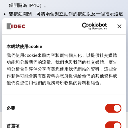
鈕開關為 IP40）。
雙按鈕開關，可將兩個獨立動作的按鈕以及一個指示燈這
三種功能集結於一顆開關。
完整支援全球各地需求的多種電壓規格。
一顆 LED 燈泡即可呈現六種顏色（LSRD 燈泡）。以往
本網站使用cookie
需分色管理的 LED 燈泡，如今可用單一顆燈泡呈現多種
我們使用cookie來將內容和廣告個人化，以提供社交媒體
顏色。
功能和分析我們的流量。我們也與我們的社交媒體、廣告
支援色彩通用設計（CUD）：可清楚辨識正方平頭形指
和分析合作夥伴分享有關您使用我們網站的資料，這些合
示燈的亮燈/熄燈狀態，以及點燈時的顏色識別。
作夥伴可能會將有關資料與您所提供給他們的其他資料或
符合 ISO 3864-4 安全色規範：在危險或緊急狀況下，
他們從您使用他們的服務時所收集的資料相結合。
顏色表現更明確鮮明，便於更多人識別。
同
必要
意
選
擇
+
規格
首選項
顯示全部