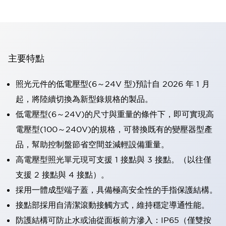
主要特點
照光元件的低電壓型(6～24V 型)預計自 2026 年 1 月
起，將陸續切換為新型錄規格的製品。
低電壓型(6～24V)的尺寸與重量的條件下，即可實現高
電壓型(100～240V)的規格，可替換既有的變壓器型產
品，幫助控制盤節省空間並減輕設備重量。
高電壓型照光單元現可支援 1 接點與 3 接點。（以往僅
支援 2 接點與 4 接點）。
採用一體成型端子蓋，具備極高安全性的手指保護結構。
接點部採用自清潔滾動接觸方式，維持穩定導通性能。
防護結構可防止水或油從面板前方滲入：IP65（僅雙按