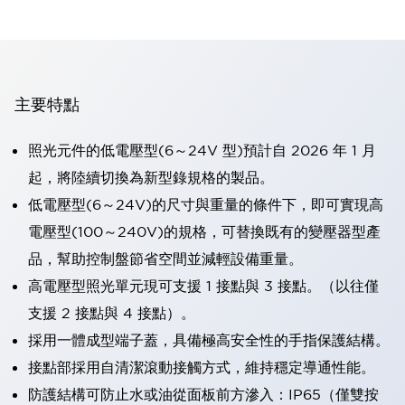
主要特點
照光元件的低電壓型(6～24V 型)預計自 2026 年 1 月
起，將陸續切換為新型錄規格的製品。
低電壓型(6～24V)的尺寸與重量的條件下，即可實現高
電壓型(100～240V)的規格，可替換既有的變壓器型產
品，幫助控制盤節省空間並減輕設備重量。
高電壓型照光單元現可支援 1 接點與 3 接點。（以往僅
支援 2 接點與 4 接點）。
採用一體成型端子蓋，具備極高安全性的手指保護結構。
接點部採用自清潔滾動接觸方式，維持穩定導通性能。
防護結構可防止水或油從面板前方滲入：IP65（僅雙按