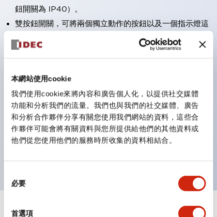
鈕開關為 IP40）。
雙按鈕開關，可將兩個獨立動作的按鈕以及一個指示燈這
三種功能集結於一顆開關。
完整支援全球各地需求的多種電壓規格。
一顆 LED 燈泡即可呈現六種顏色（LSRD 燈泡）。以往
本網站使用cookie
需分色管理的 LED 燈泡，如今可用單一顆燈泡呈現多種
我們使用cookie來將內容和廣告個人化，以提供社交媒體
顏色。
功能和分析我們的流量。我們也與我們的社交媒體、廣告
支援色彩通用設計（CUD）：可清楚辨識正方平頭形指
和分析合作夥伴分享有關您使用我們網站的資料，這些合
示燈的亮燈/熄燈狀態，以及點燈時的顏色識別。
作夥伴可能會將有關資料與您所提供給他們的其他資料或
符合 ISO 3864-4 安全色規範：在危險或緊急狀況下，
他們從您使用他們的服務時所收集的資料相結合。
顏色表現更明確鮮明，便於更多人識別。
同
必要
意
選
擇
+
規格
首選項
顯示全部