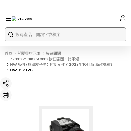
首頁
開關與指示燈
按鈕開關
22mm 25mm 30mm 按鈕開關・指示燈
HW系列 (螺絲端子型) 控制元件 ( 2025年10月版 新款機種)
HW1P-2T2G