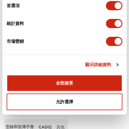
擇
首選項
審美規範
統計資料
電氣規範（額定照明部分）
市場營銷
環境規範
機械規格
顯示詳細資料
安裝和安裝規範
全部接受
允許選擇
文件和檔案
型錄和宣傳手冊
CAD檔
其他