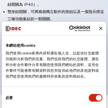
鈕開關為 IP40）。
雙按鈕開關，可將兩個獨立動作的按鈕以及一個指示燈這
三種功能集結於一顆開關。
完整支援全球各地需求的多種電壓規格。
一顆 LED 燈泡即可呈現六種顏色（LSRD 燈泡）。以往
需分色管理的 LED 燈泡，如今可用單一顆燈泡呈現多種
本網站使用cookie
顏色。
我們使用cookie來將內容和廣告個人化，以提供社交媒體
支援色彩通用設計（CUD）：可清楚辨識正方平頭形指
功能和分析我們的流量。我們也與我們的社交媒體、廣告
示燈的亮燈/熄燈狀態，以及點燈時的顏色識別。
和分析合作夥伴分享有關您使用我們網站的資料，這些合
符合 ISO 3864-4 安全色規範：在危險或緊急狀況下，
作夥伴可能會將有關資料與您所提供給他們的其他資料或
他們從您使用他們的服務時所收集的資料相結合。
顏色表現更明確鮮明，便於更多人識別。
同
必要
意
選
+
規格
顯示全部