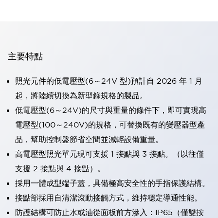
主要特點
照光元件的低電壓型(6～24V 型)預計自 2026 年 1 月
起，將陸續切換為新型錄規格的製品。
低電壓型(6～24V)的尺寸與重量的條件下，即可實現高
電壓型(100～240V)的規格，可替換既有的變壓器型產
品，幫助控制盤節省空間並減輕設備重量。
高電壓型照光單元現可支援 1 接點與 3 接點。（以往僅
支援 2 接點與 4 接點）。
採用一體成型端子蓋，具備極高安全性的手指保護結構。
接點部採用自清潔滾動接觸方式，維持穩定導通性能。
防護結構可防止水或油從面板前方滲入：IP65（僅雙按