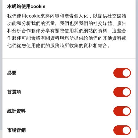
防護結構可防止水或油從面板前方滲入：IP65（僅雙按
本網站使用cookie
鈕開關為 IP40）。
我們使用cookie來將內容和廣告個人化，以提供社交媒體
功能和分析我們的流量。我們也與我們的社交媒體、廣告
雙按鈕開關，可將兩個獨立動作的按鈕以及一個指示燈這
和分析合作夥伴分享有關您使用我們網站的資料，這些合
三種功能集結於一顆開關。
作夥伴可能會將有關資料與您所提供給他們的其他資料或
完整支援全球各地需求的多種電壓規格。
他們從您使用他們的服務時所收集的資料相結合。
一顆 LED 燈泡即可呈現六種顏色（LSRD 燈泡）。以往
需分色管理的 LED 燈泡，如今可用單一顆燈泡呈現多種
同
顏色。
必要
意
支援色彩通用設計（CUD）：可清楚辨識正方平頭形指
選
示燈的亮燈/熄燈狀態，以及點燈時的顏色識別。
擇
首選項
符合 ISO 3864-4 安全色規範：在危險或緊急狀況下，
顏色表現更明確鮮明，便於更多人識別。
統計資料
市場營銷