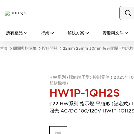
所有產品
所有產品
行業
解決方案
資源與文件
開關與指示燈
按鈕開關
首頁
開關與指示燈
按鈕開關
22mm 25mm 30mm 按鈕開關・指示燈
指示燈和蜂鳴器
瀏覽全部
安全與防爆
安全設備
防爆設備
HW系列 (螺絲端子型) 控制元件 ( 2025年1
瀏覽全部
新款機種)
盤櫃
HW1P-1QH2S
繼電器·計時器
電源供應器
φ22 HW系列 指示燈 平頭形 (記名式) 
回路保護器
照光 AC/DC 100/120V HW1P-1QH2
LED照明裝置
端子台
瀏覽全部
自動化