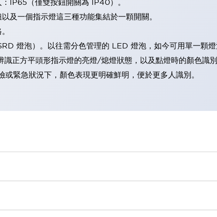
IP65（僅雙按鈕開關為 IP40）。
鈕以及一個指示燈這三種功能集結於一顆開關。
格。
LSRD 燈泡）。以往需分色管理的 LED 燈泡，如今可用單一顆
辨識正方平頭形指示燈的亮燈/熄燈狀態，以及點燈時的顏色識
範：在危險或緊急狀況下，顏色表現更明確鮮明，便於更多人識別。