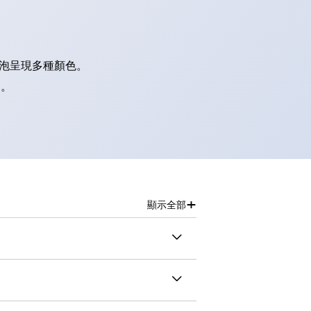
燈泡呈現多種顏色。
別。
+
顯示全部