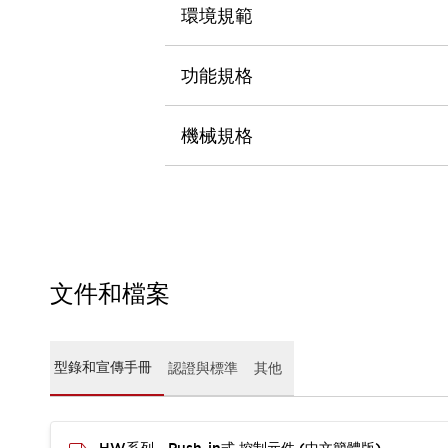
CAD檔
環境規範
型錄和宣傳手冊
影片專區
功能規格
選型系統
軟體下載
邏輯模擬器
機械規格
產品資安通知
最新消息
新聞中心
活動
促銷活動
部落格
文件和檔案
支援
聯絡我們
服務據點
產品變更/停產通知
RoHS指令對應
型錄和宣傳手冊
認證與標準
其他
認證與標準