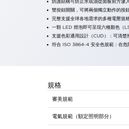
防護結構可防止水或油從面板前方滲入：
瀏覽全部
雙按鈕開關，可將兩個獨立動作的按
機器人
完整支援全球各地需求的多種電壓規
使人機協作更安全、更高效
發揮協作機器人潛力的安全措施
瀏覽全部
一顆 LED 燈泡即可呈現六種顏色（
半導體
支援色彩通用設計（CUD）：可清楚
提高半導體製造裝置設計自由度的方法
符合 ISO 3864-4 安全色規
瞬間完成開關的更換，避免停機時間拉長
充分對應安全標準
瀏覽全部
瀏覽全部
解決方案
IIoT（工業物聯網）
去面板化
RFID 認證
規格
安全及其未來
安全及其未來 | 解決⽅案
審美規範
瀏覽全部
從基礎了解安全元件
電氣規範（額定照明部分）
瀏覽全部
資源與文件