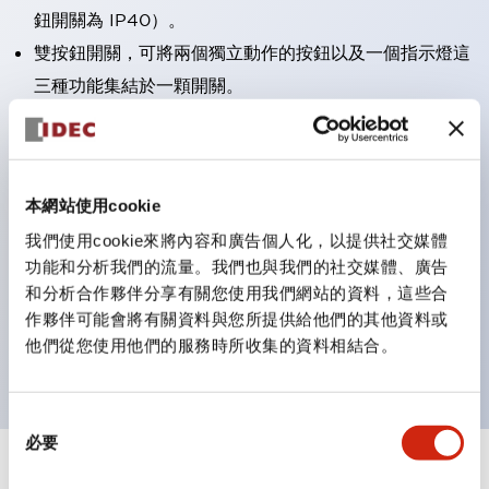
鈕開關為 IP40）。
雙按鈕開關，可將兩個獨立動作的按鈕以及一個指示燈這
三種功能集結於一顆開關。
完整支援全球各地需求的多種電壓規格。
一顆 LED 燈泡即可呈現六種顏色（LSRD 燈泡）。以往
需分色管理的 LED 燈泡，如今可用單一顆燈泡呈現多種
本網站使用cookie
顏色。
我們使用cookie來將內容和廣告個人化，以提供社交媒體
支援色彩通用設計（CUD）：可清楚辨識正方平頭形指
功能和分析我們的流量。我們也與我們的社交媒體、廣告
示燈的亮燈/熄燈狀態，以及點燈時的顏色識別。
和分析合作夥伴分享有關您使用我們網站的資料，這些合
符合 ISO 3864-4 安全色規範：在危險或緊急狀況下，
作夥伴可能會將有關資料與您所提供給他們的其他資料或
他們從您使用他們的服務時所收集的資料相結合。
顏色表現更明確鮮明，便於更多人識別。
同
必要
意
選
+
規格
顯示全部