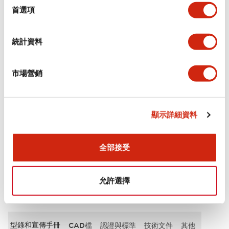
擇
首選項
審美規範
統計資料
電氣規範（額定照明部分）
市場營銷
環境規範
機械規格
顯示詳細資料
安裝和安裝規範
全部接受
允許選擇
文件和檔案
型錄和宣傳手冊
CAD檔
認證與標準
技術文件
其他