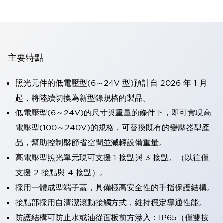
主要特點
照光元件的低電壓型(6～24V 型)預計自 2026 年 1 月
起，將陸續切換為新型錄規格的製品。
低電壓型(6～24V)的尺寸與重量的條件下，即可實現高
電壓型(100～240V)的規格，可替換既有的變壓器型產
品，幫助控制盤節省空間並減輕設備重量。
高電壓型照光單元現可支援 1 接點與 3 接點。（以往僅
支援 2 接點與 4 接點）。
採用一體成型端子蓋，具備極高安全性的手指保護結構。
接點部採用自清潔滾動接觸方式，維持穩定導通性能。
防護結構可防止水或油從面板前方滲入：IP65（僅雙按