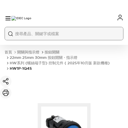
首頁
開關與指示燈
按鈕開關
22mm 25mm 30mm 按鈕開關・指示燈
HW系列 (螺絲端子型) 控制元件 ( 2025年10月版 新款機種)
HW1P-1Q4S