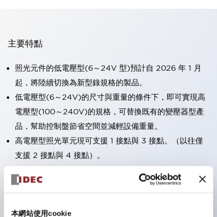
主要特點
照光元件的低電壓型(6～24V 型)預計自 2026 年 1 月
起，將陸續切換為新型錄規格的製品。
低電壓型(6～24V)的尺寸與重量的條件下，即可實現高
電壓型(100～240V)的規格，可替換既有的變壓器型產
品，幫助控制盤節省空間並減輕設備重量。
高電壓型照光單元現可支援 1 接點與 3 接點。（以往僅
支援 2 接點與 4 接點）。
採用一體成型端子蓋，具備極高安全性的手指保護結構。
接點部採用自清潔滾動接觸方式，維持穩定導通性能。
防護結構可防止水或油從面板前方滲入：IP65（僅雙按
鈕開關為 IP40）。
本網站使用cookie