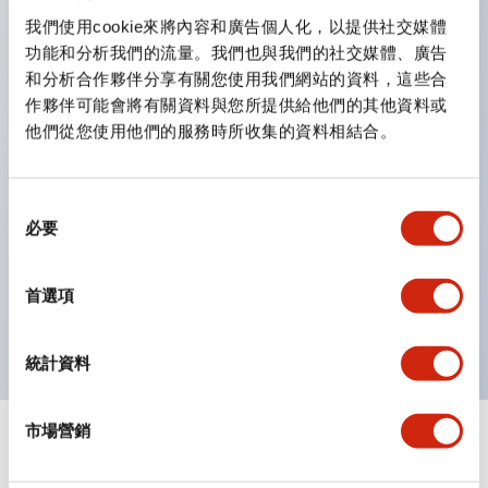
雙按鈕開關，可將兩個獨立動作的按鈕以及一個指示燈這
我們使用cookie來將內容和廣告個人化，以提供社交媒體
功能和分析我們的流量。我們也與我們的社交媒體、廣告
三種功能集結於一顆開關。
和分析合作夥伴分享有關您使用我們網站的資料，這些合
完整支援全球各地需求的多種電壓規格。
作夥伴可能會將有關資料與您所提供給他們的其他資料或
一顆 LED 燈泡即可呈現六種顏色（LSRD 燈泡）。以往
他們從您使用他們的服務時所收集的資料相結合。
需分色管理的 LED 燈泡，如今可用單一顆燈泡呈現多種
顏色。
同
支援色彩通用設計（CUD）：可清楚辨識正方平頭形指
必要
意
示燈的亮燈/熄燈狀態，以及點燈時的顏色識別。
選
符合 ISO 3864-4 安全色規範：在危險或緊急狀況下，
擇
首選項
顏色表現更明確鮮明，便於更多人識別。
統計資料
市場營銷
文件和檔案