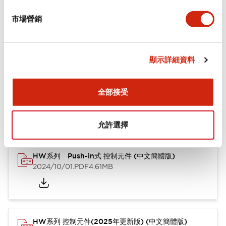
市場營銷
功能規格
顯示詳細資料
文件和檔案
全部接受
型錄和宣傳手冊
CAD檔
認證與標準
其他
允許選擇
HW系列 Push-in式 控制元件 (中文簡體版)
2024/10/01
.PDF
4.61MB
HW系列 控制元件(2025年更新版) (中文簡體版)