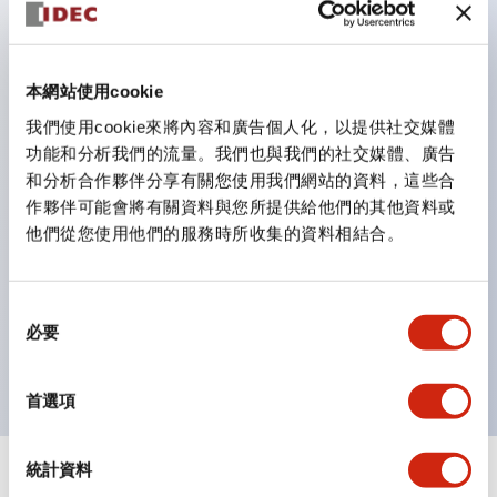
鈕開關為 IP40）。
雙按鈕開關，可將兩個獨立動作的按鈕以及一個指示燈這
三種功能集結於一顆開關。
本網站使用cookie
完整支援全球各地需求的多種電壓規格。
我們使用cookie來將內容和廣告個人化，以提供社交媒體
一顆 LED 燈泡即可呈現六種顏色（LSRD 燈泡）。以往
功能和分析我們的流量。我們也與我們的社交媒體、廣告
和分析合作夥伴分享有關您使用我們網站的資料，這些合
需分色管理的 LED 燈泡，如今可用單一顆燈泡呈現多種
作夥伴可能會將有關資料與您所提供給他們的其他資料或
顏色。
他們從您使用他們的服務時所收集的資料相結合。
支援色彩通用設計（CUD）：可清楚辨識正方平頭形指
示燈的亮燈/熄燈狀態，以及點燈時的顏色識別。
同
符合 ISO 3864-4 安全色規範：在危險或緊急狀況下，
必要
意
顏色表現更明確鮮明，便於更多人識別。
選
擇
首選項
統計資料
+
規格
顯示全部