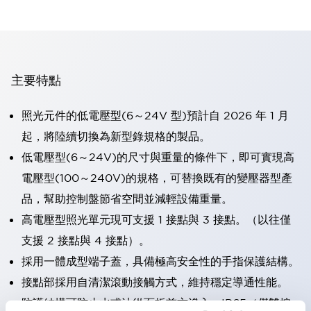
主要特點
照光元件的低電壓型(6～24V 型)預計自 2026 年 1 月
起，將陸續切換為新型錄規格的製品。
低電壓型(6～24V)的尺寸與重量的條件下，即可實現高
電壓型(100～240V)的規格，可替換既有的變壓器型產
品，幫助控制盤節省空間並減輕設備重量。
高電壓型照光單元現可支援 1 接點與 3 接點。（以往僅
支援 2 接點與 4 接點）。
採用一體成型端子蓋，具備極高安全性的手指保護結構。
接點部採用自清潔滾動接觸方式，維持穩定導通性能。
防護結構可防止水或油從面板前方滲入：IP65（僅雙按