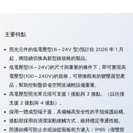
主要特點
照光元件的低電壓型(6～24V 型)預計自 2026 年 1 月
起，將陸續切換為新型錄規格的製品。
低電壓型(6～24V)的尺寸與重量的條件下，即可實現高
電壓型(100～240V)的規格，可替換既有的變壓器型產
品，幫助控制盤節省空間並減輕設備重量。
高電壓型照光單元現可支援 1 接點與 3 接點。（以往僅
支援 2 接點與 4 接點）。
採用一體成型端子蓋，具備極高安全性的手指保護結構。
接點部採用自清潔滾動接觸方式，維持穩定導通性能。
防護結構可防止水或油從面板前方滲入：IP65（僅雙按