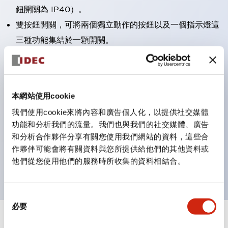
鈕開關為 IP40）。
雙按鈕開關，可將兩個獨立動作的按鈕以及一個指示燈這
三種功能集結於一顆開關。
完整支援全球各地需求的多種電壓規格。
一顆 LED 燈泡即可呈現六種顏色（LSRD 燈泡）。以往
需分色管理的 LED 燈泡，如今可用單一顆燈泡呈現多種
本網站使用cookie
顏色。
我們使用cookie來將內容和廣告個人化，以提供社交媒體
支援色彩通用設計（CUD）：可清楚辨識正方平頭形指
功能和分析我們的流量。我們也與我們的社交媒體、廣告
示燈的亮燈/熄燈狀態，以及點燈時的顏色識別。
和分析合作夥伴分享有關您使用我們網站的資料，這些合
符合 ISO 3864-4 安全色規範：在危險或緊急狀況下，
作夥伴可能會將有關資料與您所提供給他們的其他資料或
他們從您使用他們的服務時所收集的資料相結合。
顏色表現更明確鮮明，便於更多人識別。
同
必要
意
選
+
規格
顯示全部