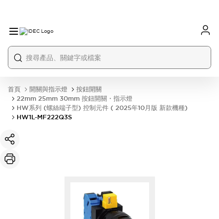
首頁
開關與指示燈
按鈕開關
22mm 25mm 30mm 按鈕開關・指示燈
HW系列 (螺絲端子型) 控制元件 ( 2025年10月版 新款機種)
HW1L-MF222Q3S