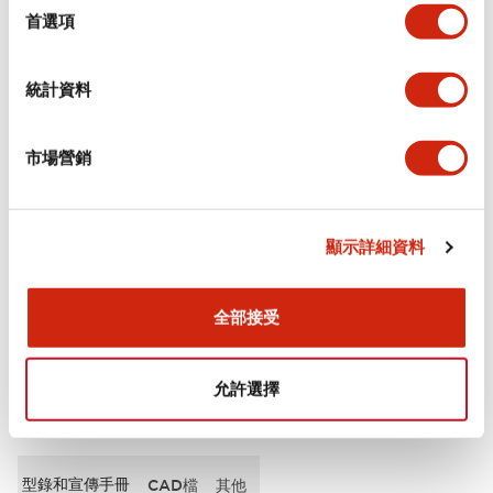
擇
首選項
審美規範
統計資料
電氣規範（額定照明部分）
市場營銷
環境規範
機械規格
顯示詳細資料
安裝和安裝規範
全部接受
允許選擇
文件和檔案
型錄和宣傳手冊
CAD檔
其他