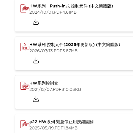
CAD檔
HW系列 Push-in式 控制元件 (中文簡體版)
型錄和宣傳手冊
2024/10/01
.PDF
4.61MB
影片專區
選型系統
軟體下載
邏輯模擬器
產品資安通知
HW系列 控制元件(2025年更新版) (中文簡體版)
最新消息
2026/07/13
.PDF
3.87MB
新聞中心
活動
促銷活動
部落格
HW系列控制盒
支援
2021/12/07
.PDF
810.03KB
聯絡我們
服務據點
產品變更/停產通知
RoHS指令對應
認證與標準
φ22 HW系列 緊急停止用按鈕開關
2025/05/19
.PDF
1.84MB