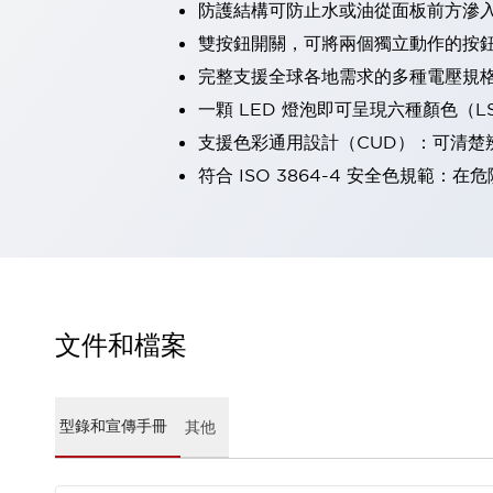
防護結構可防止水或油從面板前方滲入：
瀏覽全部
雙按鈕開關，可將兩個獨立動作的按
機器人
使人機協作更安全、更高效
完整支援全球各地需求的多種電壓規
發揮協作機器人潛力的安全措施
瀏覽全部
一顆 LED 燈泡即可呈現六種顏色（
半導體
支援色彩通用設計（CUD）：可清楚
提高半導體製造裝置設計自由度的方法
符合 ISO 3864-4 安全色規
瞬間完成開關的更換，避免停機時間拉長
充分對應安全標準
瀏覽全部
瀏覽全部
解決方案
IIoT（工業物聯網）
去面板化
RFID 認證
安全及其未來
文件和檔案
安全及其未來 | 解決⽅案
瀏覽全部
從基礎了解安全元件
型錄和宣傳手冊
其他
瀏覽全部
資源與文件