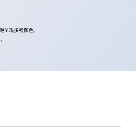
燈泡呈現多種顏色。
別。