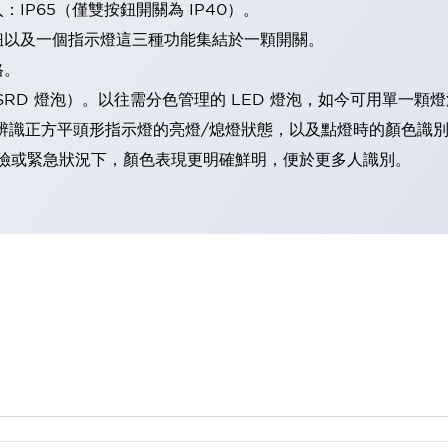
IP65（僅雙按鈕開關為 IP40）。
鈕以及一個指示燈這三種功能集結於一顆開關。
格。
LSRD 燈泡）。以往需分色管理的 LED 燈泡，如今可用單一顆
辨識正方平頭形指示燈的亮燈/熄燈狀態，以及點燈時的顏色識
範：在危險或緊急狀況下，顏色表現更明確鮮明，便於更多人識別。