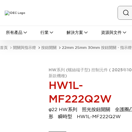
所有產品
所有產品
行業
解決方案
資源與文件
開關與指示燈
按鈕開關
首頁
開關與指示燈
按鈕開關
22mm 25mm 30mm 按鈕開關・指示燈
指示燈和蜂鳴器
瀏覽全部
安全與防爆
HW系列 (螺絲端子型) 控制元件 ( 2025年1
安全設備
防爆設備
新款機種)
瀏覽全部
HW1L-
盤櫃
繼電器·計時器
MF222Q2W
電源供應器
回路保護器
φ22 HW系列 照光按鈕開關 全護圈
LED照明裝置
形 瞬時型 HW1L-MF222Q2W
端子台
瀏覽全部
自動化