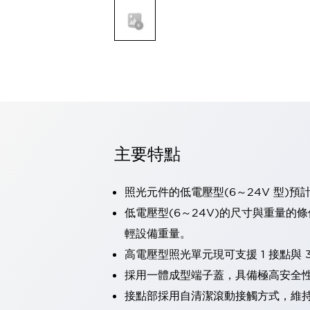
可程式控制器
可程式人機介面
工業乙太網路設備
瀏覽全部
自動識別
自動識別
感測器
瀏覽全部
行業
汽車
主要特點
工業機器人的潛在風險，從第三者角度徹底驗證
減少安全柵內的人身事故
兼顧良好的視認性及減少維修工時
照光元件的低電壓型(6～24V 型)預
最適合小型裝置的安全對策
瀏覽全部
低電壓型(6～24V)的尺寸與重量的
工具機
輕設備重量。
降低機床成本的技巧簡單的讓人意外
高電壓型照光單元現可支援 1 接點與 3
尋找讓機床更小型化的可能性
從外觀設計的觀點提升機床的附加價值
採用一體成型端子蓋，具備極高安全
預防導致機器故障的「瞬停」
接點部採用自清潔滾動接觸方式，維
3位置促動開關確保綜合加工中心機的安全性