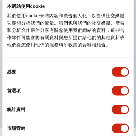
防護結構可防止水或油從面板前方滲入：IP65（僅雙按
本網站使用cookie
鈕開關為 IP40）。
我們使用cookie來將內容和廣告個人化，以提供社交媒體
功能和分析我們的流量。我們也與我們的社交媒體、廣告
雙按鈕開關，可將兩個獨立動作的按鈕以及一個指示燈這
和分析合作夥伴分享有關您使用我們網站的資料，這些合
三種功能集結於一顆開關。
作夥伴可能會將有關資料與您所提供給他們的其他資料或
完整支援全球各地需求的多種電壓規格。
他們從您使用他們的服務時所收集的資料相結合。
一顆 LED 燈泡即可呈現六種顏色（LSRD 燈泡）。以往
需分色管理的 LED 燈泡，如今可用單一顆燈泡呈現多種
同
顏色。
必要
意
支援色彩通用設計（CUD）：可清楚辨識正方平頭形指
選
示燈的亮燈/熄燈狀態，以及點燈時的顏色識別。
擇
首選項
符合 ISO 3864-4 安全色規範：在危險或緊急狀況下，
顏色表現更明確鮮明，便於更多人識別。
統計資料
市場營銷