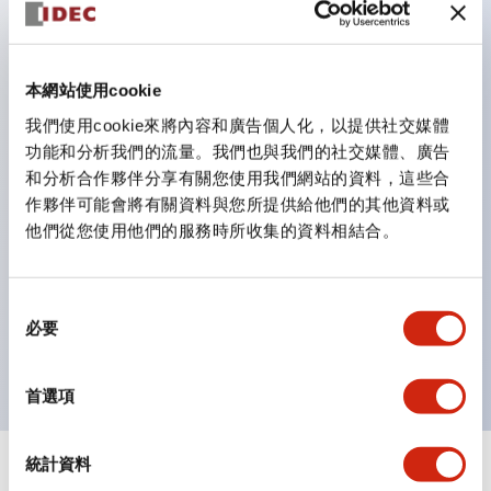
鈕開關為 IP40）。
雙按鈕開關，可將兩個獨立動作的按鈕以及一個指示燈這
三種功能集結於一顆開關。
本網站使用cookie
完整支援全球各地需求的多種電壓規格。
我們使用cookie來將內容和廣告個人化，以提供社交媒體
一顆 LED 燈泡即可呈現六種顏色（LSRD 燈泡）。以往
功能和分析我們的流量。我們也與我們的社交媒體、廣告
和分析合作夥伴分享有關您使用我們網站的資料，這些合
需分色管理的 LED 燈泡，如今可用單一顆燈泡呈現多種
作夥伴可能會將有關資料與您所提供給他們的其他資料或
顏色。
他們從您使用他們的服務時所收集的資料相結合。
支援色彩通用設計（CUD）：可清楚辨識正方平頭形指
示燈的亮燈/熄燈狀態，以及點燈時的顏色識別。
同
符合 ISO 3864-4 安全色規範：在危險或緊急狀況下，
必要
意
顏色表現更明確鮮明，便於更多人識別。
選
擇
首選項
統計資料
+
規格
顯示全部