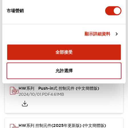
市場營銷
功能規格
顯示詳細資料
文件和檔案
全部接受
型錄和宣傳手冊
CAD檔
認證與標準
其他
允許選擇
HW系列 Push-in式 控制元件 (中文簡體版)
2024/10/01
.PDF
4.61MB
HW系列 控制元件(2025年更新版) (中文簡體版)