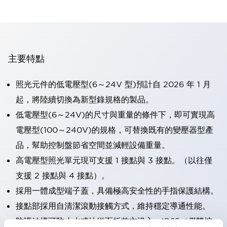
主要特點
照光元件的低電壓型(6～24V 型)預計自 2026 年 1 月
起，將陸續切換為新型錄規格的製品。
低電壓型(6～24V)的尺寸與重量的條件下，即可實現高
電壓型(100～240V)的規格，可替換既有的變壓器型產
品，幫助控制盤節省空間並減輕設備重量。
高電壓型照光單元現可支援 1 接點與 3 接點。（以往僅
支援 2 接點與 4 接點）。
採用一體成型端子蓋，具備極高安全性的手指保護結構。
接點部採用自清潔滾動接觸方式，維持穩定導通性能。
防護結構可防止水或油從面板前方滲入：IP65（僅雙按