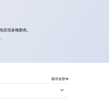
燈泡呈現多種顏色。
別。
+
顯示全部