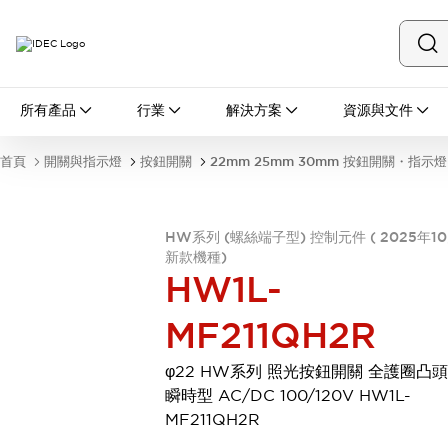
所有產品
所有產品
行業
解決方案
資源與文件
開關與指示燈
按鈕開關
首頁
開關與指示燈
按鈕開關
22mm 25mm 30mm 按鈕開關・指示燈
指示燈和蜂鳴器
瀏覽全部
安全與防爆
HW系列 (螺絲端子型) 控制元件 ( 2025年1
安全設備
防爆設備
新款機種)
瀏覽全部
HW1L-
盤櫃
繼電器·計時器
MF211QH2R
電源供應器
回路保護器
φ22 HW系列 照光按鈕開關 全護圈凸
LED照明裝置
瞬時型 AC/DC 100/120V HW1L-
端子台
瀏覽全部
MF211QH2R
自動化