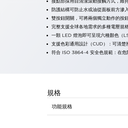
接點部採用自清潔滾動接觸方式，維
瀏覽全部
防護結構可防止水或油從面板前方滲入：
機器人
雙按鈕開關，可將兩個獨立動作的按
使人機協作更安全、更高效
發揮協作機器人潛力的安全措施
瀏覽全部
完整支援全球各地需求的多種電壓規
半導體
一顆 LED 燈泡即可呈現六種顏色（
提高半導體製造裝置設計自由度的方法
支援色彩通用設計（CUD）：可清楚
瞬間完成開關的更換，避免停機時間拉長
符合 ISO 3864-4 安全色規
充分對應安全標準
瀏覽全部
瀏覽全部
解決方案
IIoT（工業物聯網）
去面板化
RFID 認證
安全及其未來
規格
安全及其未來 | 解決⽅案
瀏覽全部
功能規格
從基礎了解安全元件
瀏覽全部
資源與文件