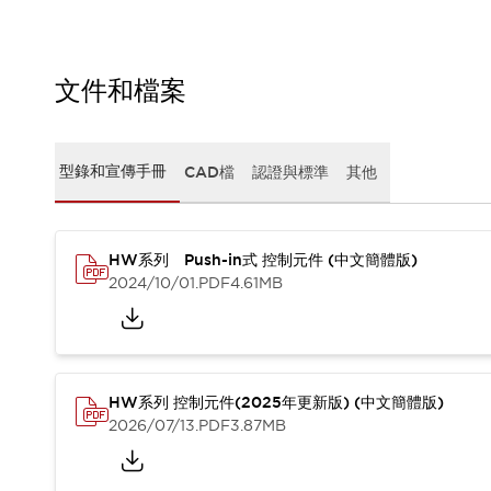
CAD檔
型錄和宣傳手冊
影片專區
選型系統
文件和檔案
軟體下載
邏輯模擬器
產品資安通知
型錄和宣傳手冊
CAD檔
認證與標準
其他
最新消息
新聞中心
活動
HW系列 Push-in式 控制元件 (中文簡體版)
促銷活動
2024/10/01
.PDF
4.61MB
部落格
支援
聯絡我們
服務據點
產品變更/停產通知
RoHS指令對應
HW系列 控制元件(2025年更新版) (中文簡體版)
認證與標準
2026/07/13
.PDF
3.87MB