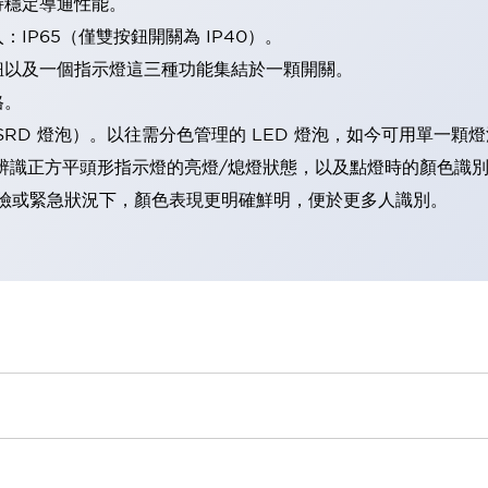
持穩定導通性能。
IP65（僅雙按鈕開關為 IP40）。
鈕以及一個指示燈這三種功能集結於一顆開關。
格。
LSRD 燈泡）。以往需分色管理的 LED 燈泡，如今可用單一顆
辨識正方平頭形指示燈的亮燈/熄燈狀態，以及點燈時的顏色識
範：在危險或緊急狀況下，顏色表現更明確鮮明，便於更多人識別。