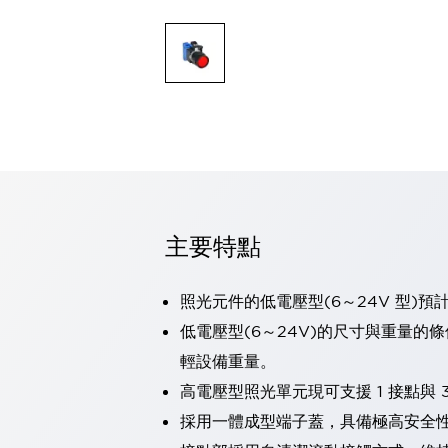
可程式控制器
可程式人機介面
工業乙太網路設備
瀏覽全部
自動識別
自動識別
感測器
瀏覽全部
行業
汽車
工業機器人的潛在風險，從第三者角度徹底驗證
主要特點
減少安全柵內的人身事故
兼顧良好的視認性及減少維修工時
最適合小型裝置的安全對策
瀏覽全部
照光元件的低電壓型(6～24V 型)預
工具機
低電壓型(6～24V)的尺寸與重量的
降低機床成本的技巧簡單的讓人意外
輕設備重量。
尋找讓機床更小型化的可能性
高電壓型照光單元現可支援 1 接點與 3
從外觀設計的觀點提升機床的附加價值
預防導致機器故障的「瞬停」
採用一體成型端子蓋，具備極高安全
3位置促動開關確保綜合加工中心機的安全性