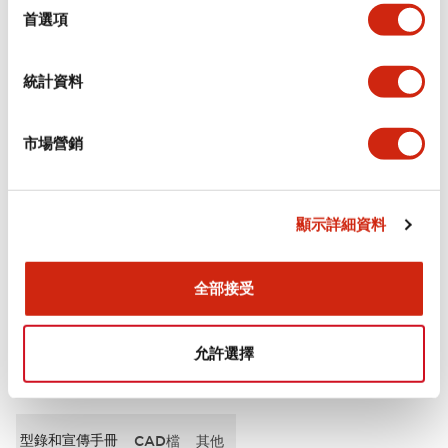
擇
首選項
審美規範
統計資料
電氣規範（額定照明部分）
市場營銷
環境規範
機械規格
顯示詳細資料
安裝和安裝規範
全部接受
允許選擇
文件和檔案
型錄和宣傳手冊
CAD檔
其他