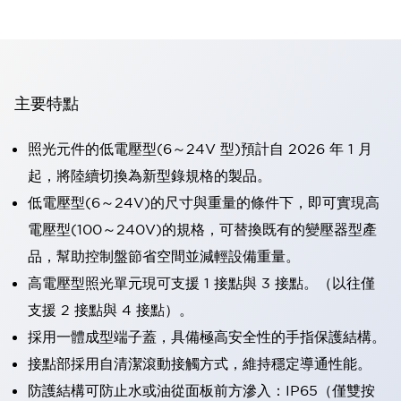
主要特點
照光元件的低電壓型(6～24V 型)預計自 2026 年 1 月
起，將陸續切換為新型錄規格的製品。
低電壓型(6～24V)的尺寸與重量的條件下，即可實現高
電壓型(100～240V)的規格，可替換既有的變壓器型產
品，幫助控制盤節省空間並減輕設備重量。
高電壓型照光單元現可支援 1 接點與 3 接點。（以往僅
支援 2 接點與 4 接點）。
採用一體成型端子蓋，具備極高安全性的手指保護結構。
接點部採用自清潔滾動接觸方式，維持穩定導通性能。
防護結構可防止水或油從面板前方滲入：IP65（僅雙按