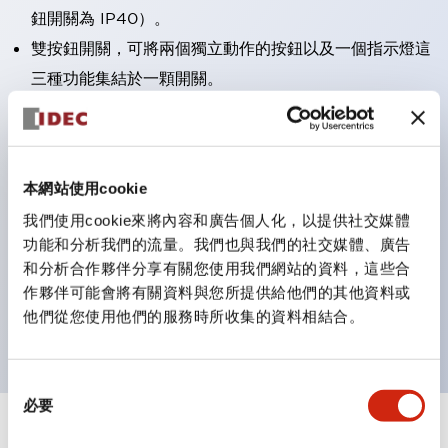
鈕開關為 IP40）。
雙按鈕開關，可將兩個獨立動作的按鈕以及一個指示燈這
三種功能集結於一顆開關。
完整支援全球各地需求的多種電壓規格。
一顆 LED 燈泡即可呈現六種顏色（LSRD 燈泡）。以往
需分色管理的 LED 燈泡，如今可用單一顆燈泡呈現多種
本網站使用cookie
顏色。
我們使用cookie來將內容和廣告個人化，以提供社交媒體
支援色彩通用設計（CUD）：可清楚辨識正方平頭形指
功能和分析我們的流量。我們也與我們的社交媒體、廣告
示燈的亮燈/熄燈狀態，以及點燈時的顏色識別。
和分析合作夥伴分享有關您使用我們網站的資料，這些合
符合 ISO 3864-4 安全色規範：在危險或緊急狀況下，
作夥伴可能會將有關資料與您所提供給他們的其他資料或
他們從您使用他們的服務時所收集的資料相結合。
顏色表現更明確鮮明，便於更多人識別。
同
必要
意
選
+
規格
顯示全部