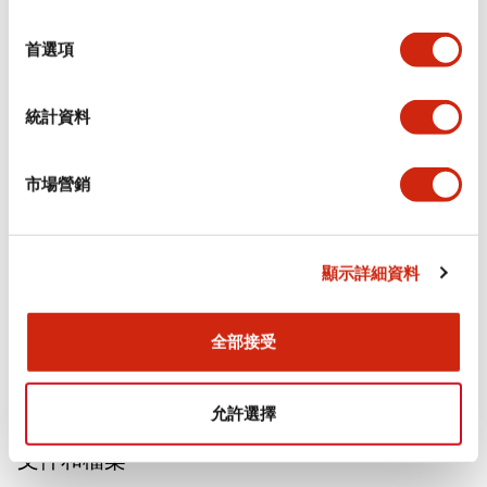
選
擇
審美規範
首選項
電氣規範（額定照明部分）
統計資料
環境規範
市場營銷
功能規格
機械規格
顯示詳細資料
安裝和安裝規範
全部接受
允許選擇
文件和檔案