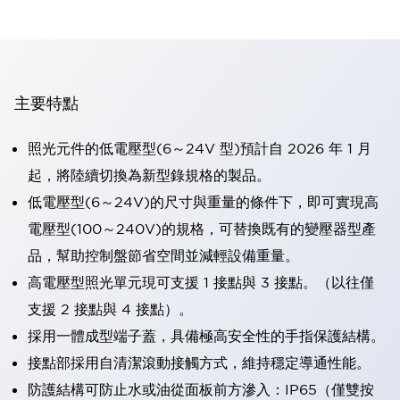
主要特點
照光元件的低電壓型(6～24V 型)預計自 2026 年 1 月
起，將陸續切換為新型錄規格的製品。
低電壓型(6～24V)的尺寸與重量的條件下，即可實現高
電壓型(100～240V)的規格，可替換既有的變壓器型產
品，幫助控制盤節省空間並減輕設備重量。
高電壓型照光單元現可支援 1 接點與 3 接點。（以往僅
支援 2 接點與 4 接點）。
採用一體成型端子蓋，具備極高安全性的手指保護結構。
接點部採用自清潔滾動接觸方式，維持穩定導通性能。
防護結構可防止水或油從面板前方滲入：IP65（僅雙按