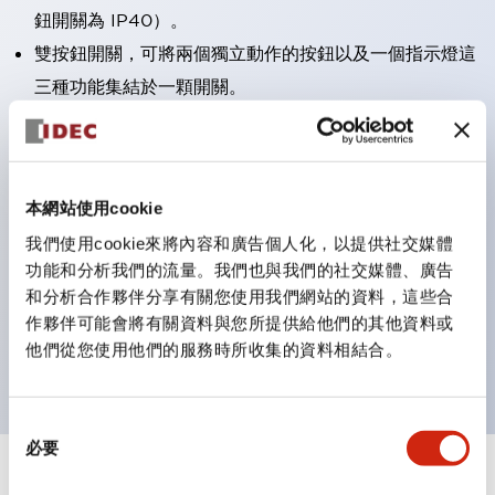
鈕開關為 IP40）。
雙按鈕開關，可將兩個獨立動作的按鈕以及一個指示燈這
三種功能集結於一顆開關。
完整支援全球各地需求的多種電壓規格。
一顆 LED 燈泡即可呈現六種顏色（LSRD 燈泡）。以往
需分色管理的 LED 燈泡，如今可用單一顆燈泡呈現多種
本網站使用cookie
顏色。
我們使用cookie來將內容和廣告個人化，以提供社交媒體
支援色彩通用設計（CUD）：可清楚辨識正方平頭形指
功能和分析我們的流量。我們也與我們的社交媒體、廣告
示燈的亮燈/熄燈狀態，以及點燈時的顏色識別。
和分析合作夥伴分享有關您使用我們網站的資料，這些合
符合 ISO 3864-4 安全色規範：在危險或緊急狀況下，
作夥伴可能會將有關資料與您所提供給他們的其他資料或
他們從您使用他們的服務時所收集的資料相結合。
顏色表現更明確鮮明，便於更多人識別。
同
必要
意
選
+
規格
顯示全部