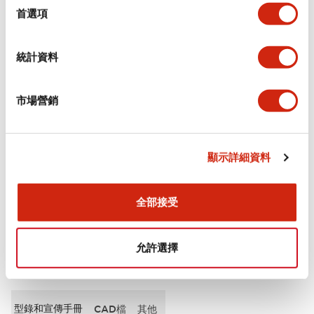
擇
首選項
審美規範
統計資料
電氣規範（額定照明部分）
市場營銷
環境規範
機械規格
顯示詳細資料
安裝和安裝規範
全部接受
允許選擇
文件和檔案
型錄和宣傳手冊
CAD檔
其他