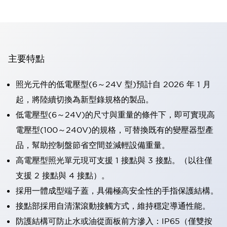
主要特點
照光元件的低電壓型(6～24V 型)預計自 2026 年 1 月
起，將陸續切換為新型錄規格的製品。
低電壓型(6～24V)的尺寸與重量的條件下，即可實現高
電壓型(100～240V)的規格，可替換既有的變壓器型產
品，幫助控制盤節省空間並減輕設備重量。
高電壓型照光單元現可支援 1 接點與 3 接點。（以往僅
支援 2 接點與 4 接點）。
採用一體成型端子蓋，具備極高安全性的手指保護結構。
接點部採用自清潔滾動接觸方式，維持穩定導通性能。
防護結構可防止水或油從面板前方滲入：IP65（僅雙按