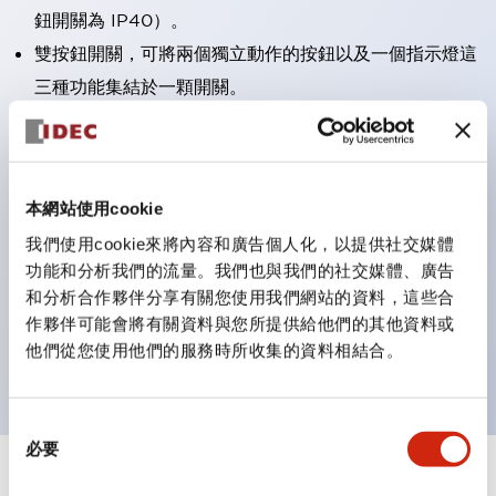
鈕開關為 IP40）。
雙按鈕開關，可將兩個獨立動作的按鈕以及一個指示燈這
三種功能集結於一顆開關。
完整支援全球各地需求的多種電壓規格。
一顆 LED 燈泡即可呈現六種顏色（LSRD 燈泡）。以往
需分色管理的 LED 燈泡，如今可用單一顆燈泡呈現多種
本網站使用cookie
顏色。
我們使用cookie來將內容和廣告個人化，以提供社交媒體
支援色彩通用設計（CUD）：可清楚辨識正方平頭形指
功能和分析我們的流量。我們也與我們的社交媒體、廣告
示燈的亮燈/熄燈狀態，以及點燈時的顏色識別。
和分析合作夥伴分享有關您使用我們網站的資料，這些合
符合 ISO 3864-4 安全色規範：在危險或緊急狀況下，
作夥伴可能會將有關資料與您所提供給他們的其他資料或
他們從您使用他們的服務時所收集的資料相結合。
顏色表現更明確鮮明，便於更多人識別。
同
必要
意
選
+
規格
顯示全部