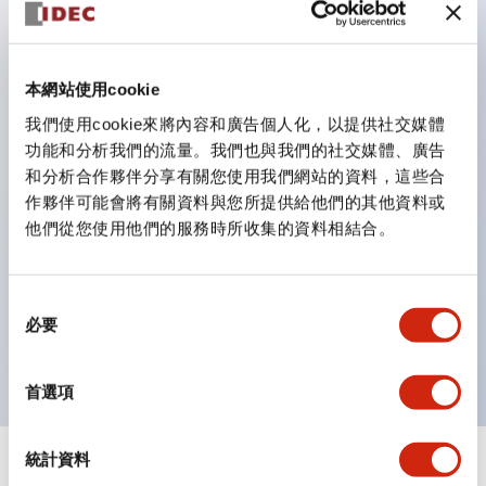
鈕開關為 IP40）。
雙按鈕開關，可將兩個獨立動作的按鈕以及一個指示燈這
三種功能集結於一顆開關。
本網站使用cookie
完整支援全球各地需求的多種電壓規格。
我們使用cookie來將內容和廣告個人化，以提供社交媒體
一顆 LED 燈泡即可呈現六種顏色（LSRD 燈泡）。以往
功能和分析我們的流量。我們也與我們的社交媒體、廣告
和分析合作夥伴分享有關您使用我們網站的資料，這些合
需分色管理的 LED 燈泡，如今可用單一顆燈泡呈現多種
作夥伴可能會將有關資料與您所提供給他們的其他資料或
顏色。
他們從您使用他們的服務時所收集的資料相結合。
支援色彩通用設計（CUD）：可清楚辨識正方平頭形指
示燈的亮燈/熄燈狀態，以及點燈時的顏色識別。
同
符合 ISO 3864-4 安全色規範：在危險或緊急狀況下，
必要
意
顏色表現更明確鮮明，便於更多人識別。
選
擇
首選項
統計資料
+
規格
顯示全部