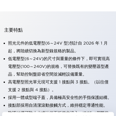
主要特點
照光元件的低電壓型(6～24V 型)預計自 2026 年 1 月
起，將陸續切換為新型錄規格的製品。
低電壓型(6～24V)的尺寸與重量的條件下，即可實現高
電壓型(100～240V)的規格，可替換既有的變壓器型產
品，幫助控制盤節省空間並減輕設備重量。
高電壓型照光單元現可支援 1 接點與 3 接點。（以往僅
支援 2 接點與 4 接點）。
採用一體成型端子蓋，具備極高安全性的手指保護結構。
接點部採用自清潔滾動接觸方式，維持穩定導通性能。
防護結構可防止水或油從面板前方滲入：IP65（僅雙按