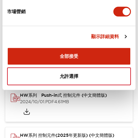
市場營銷
功能規格
顯示詳細資料
文件和檔案
全部接受
型錄和宣傳手冊
CAD檔
認證與標準
其他
允許選擇
HW系列 Push-in式 控制元件 (中文簡體版)
2024/10/01
.PDF
4.61MB
HW系列 控制元件(2025年更新版) (中文簡體版)