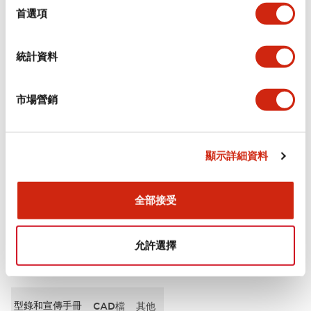
擇
首選項
審美規範
統計資料
電氣規範（額定照明部分）
市場營銷
環境規範
機械規格
顯示詳細資料
安裝和安裝規範
全部接受
允許選擇
文件和檔案
型錄和宣傳手冊
CAD檔
其他