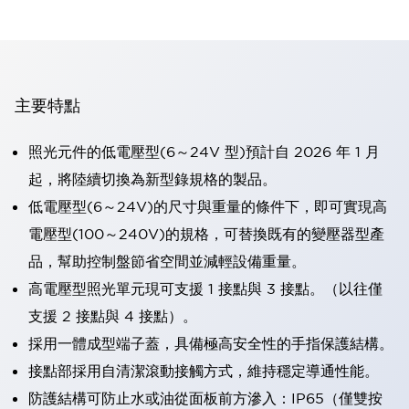
主要特點
照光元件的低電壓型(6～24V 型)預計自 2026 年 1 月
起，將陸續切換為新型錄規格的製品。
低電壓型(6～24V)的尺寸與重量的條件下，即可實現高
電壓型(100～240V)的規格，可替換既有的變壓器型產
品，幫助控制盤節省空間並減輕設備重量。
高電壓型照光單元現可支援 1 接點與 3 接點。（以往僅
支援 2 接點與 4 接點）。
採用一體成型端子蓋，具備極高安全性的手指保護結構。
接點部採用自清潔滾動接觸方式，維持穩定導通性能。
防護結構可防止水或油從面板前方滲入：IP65（僅雙按