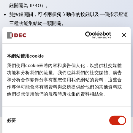
鈕開關為 IP40）。
雙按鈕開關，可將兩個獨立動作的按鈕以及一個指示燈這
三種功能集結於一顆開關。
完整支援全球各地需求的多種電壓規格。
一顆 LED 燈泡即可呈現六種顏色（LSRD 燈泡）。以往
需分色管理的 LED 燈泡，如今可用單一顆燈泡呈現多種
本網站使用cookie
顏色。
我們使用cookie來將內容和廣告個人化，以提供社交媒體
支援色彩通用設計（CUD）：可清楚辨識正方平頭形指
功能和分析我們的流量。我們也與我們的社交媒體、廣告
示燈的亮燈/熄燈狀態，以及點燈時的顏色識別。
和分析合作夥伴分享有關您使用我們網站的資料，這些合
符合 ISO 3864-4 安全色規範：在危險或緊急狀況下，
作夥伴可能會將有關資料與您所提供給他們的其他資料或
他們從您使用他們的服務時所收集的資料相結合。
顏色表現更明確鮮明，便於更多人識別。
同
必要
意
選
+
規格
顯示全部