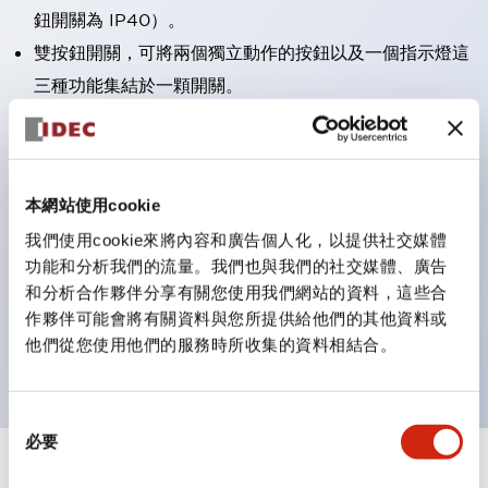
鈕開關為 IP40）。
雙按鈕開關，可將兩個獨立動作的按鈕以及一個指示燈這
三種功能集結於一顆開關。
完整支援全球各地需求的多種電壓規格。
一顆 LED 燈泡即可呈現六種顏色（LSRD 燈泡）。以往
需分色管理的 LED 燈泡，如今可用單一顆燈泡呈現多種
本網站使用cookie
顏色。
我們使用cookie來將內容和廣告個人化，以提供社交媒體
支援色彩通用設計（CUD）：可清楚辨識正方平頭形指
功能和分析我們的流量。我們也與我們的社交媒體、廣告
示燈的亮燈/熄燈狀態，以及點燈時的顏色識別。
和分析合作夥伴分享有關您使用我們網站的資料，這些合
符合 ISO 3864-4 安全色規範：在危險或緊急狀況下，
作夥伴可能會將有關資料與您所提供給他們的其他資料或
他們從您使用他們的服務時所收集的資料相結合。
顏色表現更明確鮮明，便於更多人識別。
同
必要
意
選
+
規格
顯示全部