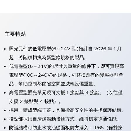
主要特點
照光元件的低電壓型(6～24V 型)預計自 2026 年 1 月
起，將陸續切換為新型錄規格的製品。
低電壓型(6～24V)的尺寸與重量的條件下，即可實現高
電壓型(100～240V)的規格，可替換既有的變壓器型產
品，幫助控制盤節省空間並減輕設備重量。
高電壓型照光單元現可支援 1 接點與 3 接點。（以往僅
支援 2 接點與 4 接點）。
採用一體成型端子蓋，具備極高安全性的手指保護結構。
接點部採用自清潔滾動接觸方式，維持穩定導通性能。
防護結構可防止水或油從面板前方滲入：IP65（僅雙按