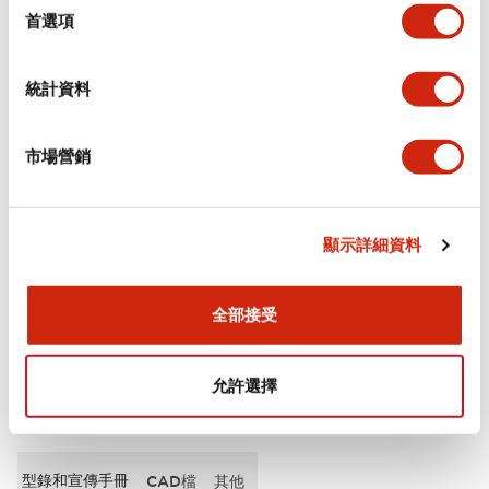
擇
首選項
審美規範
統計資料
電氣規範（額定照明部分）
市場營銷
環境規範
機械規格
顯示詳細資料
安裝和安裝規範
全部接受
允許選擇
文件和檔案
型錄和宣傳手冊
CAD檔
其他