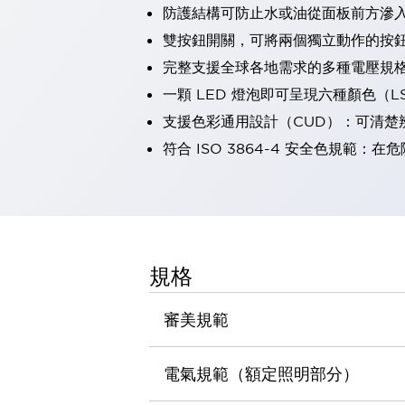
防護結構可防止水或油從面板前方滲入：
瀏覽全部
機器人
雙按鈕開關，可將兩個獨立動作的按
使人機協作更安全、更高效
完整支援全球各地需求的多種電壓規
發揮協作機器人潛力的安全措施
瀏覽全部
一顆 LED 燈泡即可呈現六種顏色（
半導體
支援色彩通用設計（CUD）：可清楚
提高半導體製造裝置設計自由度的方法
瞬間完成開關的更換，避免停機時間拉長
符合 ISO 3864-4 安全色規
充分對應安全標準
瀏覽全部
瀏覽全部
解決方案
IIoT（工業物聯網）
去面板化
RFID 認證
規格
安全及其未來
安全及其未來 | 解決⽅案
審美規範
瀏覽全部
從基礎了解安全元件
瀏覽全部
電氣規範（額定照明部分）
資源與文件