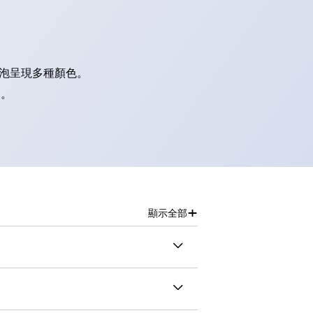
燈泡呈現多種顏色。
別。
+
顯示全部