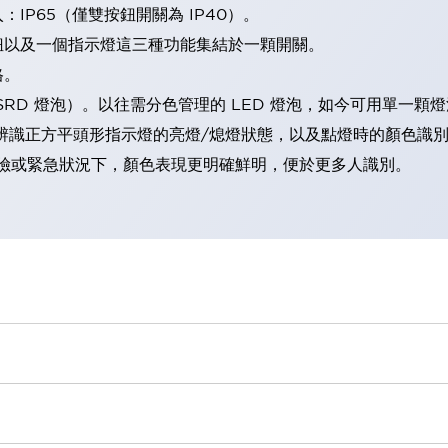
IP65（僅雙按鈕開關為 IP40）。
鈕以及一個指示燈這三種功能集結於一顆開關。
格。
LSRD 燈泡）。以往需分色管理的 LED 燈泡，如今可用單一顆
辨識正方平頭形指示燈的亮燈/熄燈狀態，以及點燈時的顏色識
範：在危險或緊急狀況下，顏色表現更明確鮮明，便於更多人識別。