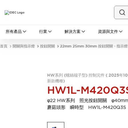
所有產品
所有產品
行業
解決方案
資源與文件
開關與指示燈
按鈕開關
首頁
開關與指示燈
按鈕開關
22mm 25mm 30mm 按鈕開關・指示燈
指示燈和蜂鳴器
瀏覽全部
安全與防爆
安全設備
防爆設備
HW系列 (螺絲端子型) 控制元件 ( 2025年1
瀏覽全部
新款機種)
盤櫃
HW1L-M420Q3
繼電器·計時器
電源供應器
φ22 HW系列 照光按鈕開關 φ40m
回路保護器
蘑菇頭形 瞬時型 HW1L-M420Q3S
LED照明裝置
端子台
瀏覽全部
自動化