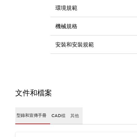
CAD檔
環境規範
型錄和宣傳手冊
影片專區
選型系統
機械規格
軟體下載
邏輯模擬器
安裝和安裝規範
產品資安通知
最新消息
新聞中心
活動
促銷活動
部落格
支援
文件和檔案
聯絡我們
服務據點
產品變更/停產通知
RoHS指令對應
型錄和宣傳手冊
CAD檔
其他
認證與標準