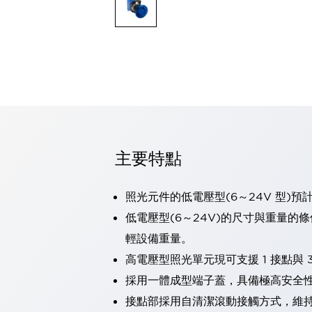
可程式控制器
可程式人機介面
工業乙太網路設備
瀏覽全部
自動識別
自動識別
感測器
瀏覽全部
行業
汽車
主要特點
工業機器人的潛在風險，從第三者角度徹底驗證
減少安全柵內的人身事故
兼顧良好的視認性及減少維修工時
照光元件的低電壓型(6～24V 型)預
最適合小型裝置的安全對策
瀏覽全部
低電壓型(6～24V)的尺寸與重量的
工具機
輕設備重量。
降低機床成本的技巧簡單的讓人意外
尋找讓機床更小型化的可能性
高電壓型照光單元現可支援 1 接點與 3
從外觀設計的觀點提升機床的附加價值
採用一體成型端子蓋，具備極高安全
預防導致機器故障的「瞬停」
接點部採用自清潔滾動接觸方式，維
3位置促動開關確保綜合加工中心機的安全性