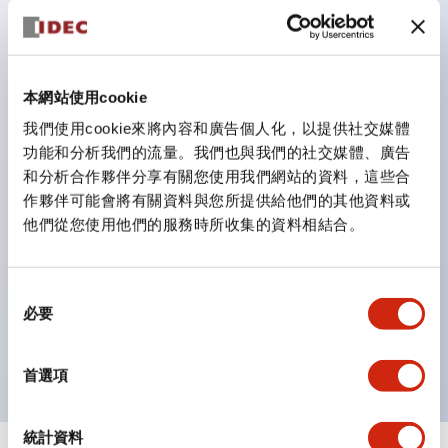
防護結構可防止水或油從面板前方滲入：IP65（僅雙按
鈕開關為 IP40）。
雙按鈕開關，可將兩個獨立動作的按鈕以及一個指示燈這
本網站使用cookie
三種功能集結於一顆開關。
我們使用cookie來將內容和廣告個人化，以提供社交媒體
完整支援全球各地需求的多種電壓規格。
功能和分析我們的流量。我們也與我們的社交媒體、廣告
一顆 LED 燈泡即可呈現六種顏色（LSRD 燈泡）。以往
和分析合作夥伴分享有關您使用我們網站的資料，這些合
需分色管理的 LED 燈泡，如今可用單一顆燈泡呈現多種
作夥伴可能會將有關資料與您所提供給他們的其他資料或
他們從您使用他們的服務時所收集的資料相結合。
顏色。
支援色彩通用設計（CUD）：可清楚辨識正方平頭形指
示燈的亮燈/熄燈狀態，以及點燈時的顏色識別。
同
必要
符合 ISO 3864-4 安全色規範：在危險或緊急狀況下，
意
選
顏色表現更明確鮮明，便於更多人識別。
擇
首選項
統計資料