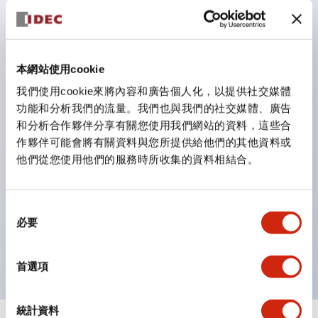
防護結構可防止水或油從面板前方滲入：IP65（僅雙按
鈕開關為 IP40）。
雙按鈕開關，可將兩個獨立動作的按鈕以及一個指示燈這
本網站使用cookie
三種功能集結於一顆開關。
我們使用cookie來將內容和廣告個人化，以提供社交媒體
完整支援全球各地需求的多種電壓規格。
功能和分析我們的流量。我們也與我們的社交媒體、廣告
一顆 LED 燈泡即可呈現六種顏色（LSRD 燈泡）。以往
和分析合作夥伴分享有關您使用我們網站的資料，這些合
需分色管理的 LED 燈泡，如今可用單一顆燈泡呈現多種
作夥伴可能會將有關資料與您所提供給他們的其他資料或
他們從您使用他們的服務時所收集的資料相結合。
顏色。
支援色彩通用設計（CUD）：可清楚辨識正方平頭形指
示燈的亮燈/熄燈狀態，以及點燈時的顏色識別。
同
必要
符合 ISO 3864-4 安全色規範：在危險或緊急狀況下，
意
選
顏色表現更明確鮮明，便於更多人識別。
擇
首選項
統計資料