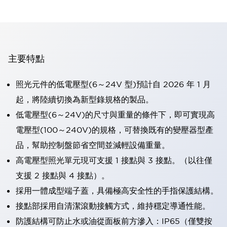
主要特點
照光元件的低電壓型(6～24V 型)預計自 2026 年 1 月
起，將陸續切換為新型錄規格的製品。
低電壓型(6～24V)的尺寸與重量的條件下，即可實現高
電壓型(100～240V)的規格，可替換既有的變壓器型產
品，幫助控制盤節省空間並減輕設備重量。
高電壓型照光單元現可支援 1 接點與 3 接點。（以往僅
支援 2 接點與 4 接點）。
採用一體成型端子蓋，具備極高安全性的手指保護結構。
接點部採用自清潔滾動接觸方式，維持穩定導通性能。
防護結構可防止水或油從面板前方滲入：IP65（僅雙按