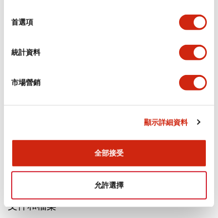
選
擇
審美規範
首選項
電氣規範（額定照明部分）
統計資料
環境規範
市場營銷
功能規格
機械規格
顯示詳細資料
安裝和安裝規範
全部接受
允許選擇
文件和檔案