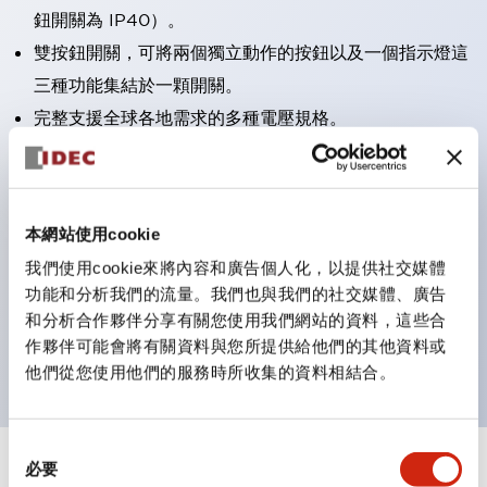
鈕開關為 IP40）。
雙按鈕開關，可將兩個獨立動作的按鈕以及一個指示燈這
三種功能集結於一顆開關。
完整支援全球各地需求的多種電壓規格。
一顆 LED 燈泡即可呈現六種顏色（LSRD 燈泡）。以往
需分色管理的 LED 燈泡，如今可用單一顆燈泡呈現多種
顏色。
本網站使用cookie
支援色彩通用設計（CUD）：可清楚辨識正方平頭形指
我們使用cookie來將內容和廣告個人化，以提供社交媒體
示燈的亮燈/熄燈狀態，以及點燈時的顏色識別。
功能和分析我們的流量。我們也與我們的社交媒體、廣告
符合 ISO 3864-4 安全色規範：在危險或緊急狀況下，
和分析合作夥伴分享有關您使用我們網站的資料，這些合
顏色表現更明確鮮明，便於更多人識別。
作夥伴可能會將有關資料與您所提供給他們的其他資料或
他們從您使用他們的服務時所收集的資料相結合。
同
必要
意
+
規格
顯示全部