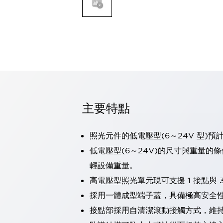
可程式控制器
可程式人機介面
工業乙太網路設備
瀏覽全部
自動識別
自動識別
感測器
瀏覽全部
行業
汽車
主要特點
工業機器人的潛在風險，從第三者角度徹底驗證
減少安全柵內的人身事故
照光元件的低電壓型(6～24V 型)預
兼顧良好的視認性及減少維修工時
最適合小型裝置的安全對策
瀏覽全部
低電壓型(6～24V)的尺寸與重量的
工具機
輕設備重量。
降低機床成本的技巧簡單的讓人意外
高電壓型照光單元現可支援 1 接點與 3
尋找讓機床更小型化的可能性
採用一體成型端子蓋，具備極高安全
從外觀設計的觀點提升機床的附加價值
預防導致機器故障的「瞬停」
接點部採用自清潔滾動接觸方式，維
3位置促動開關確保綜合加工中心機的安全性