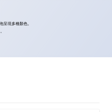
燈泡呈現多種顏色。
別。