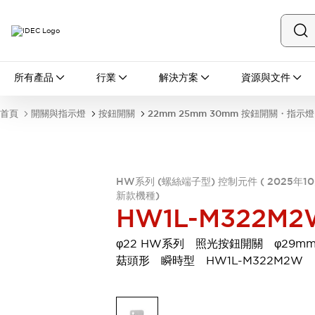
所有產品
所有產品
行業
解決方案
資源與文件
開關與指示燈
按鈕開關
首頁
開關與指示燈
按鈕開關
22mm 25mm 30mm 按鈕開關・指示燈
指示燈和蜂鳴器
瀏覽全部
安全與防爆
安全設備
防爆設備
HW系列 (螺絲端子型) 控制元件 ( 2025年1
瀏覽全部
新款機種)
盤櫃
HW1L-M322M2
繼電器·計時器
電源供應器
φ22 HW系列 照光按鈕開關 φ29m
回路保護器
菇頭形 瞬時型 HW1L-M322M2W
LED照明裝置
端子台
瀏覽全部
自動化