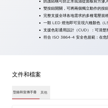
防護結構可防止水或油從面板前方滲入：
瀏覽全部
雙按鈕開關，可將兩個獨立動作的按
機器人
完整支援全球各地需求的多種電壓規
使人機協作更安全、更高效
發揮協作機器人潛力的安全措施
瀏覽全部
一顆 LED 燈泡即可呈現六種顏色（
半導體
支援色彩通用設計（CUD）：可清楚
提高半導體製造裝置設計自由度的方法
符合 ISO 3864-4 安全色規
瞬間完成開關的更換，避免停機時間拉長
充分對應安全標準
瀏覽全部
瀏覽全部
解決方案
IIoT（工業物聯網）
去面板化
RFID 認證
文件和檔案
安全及其未來
安全及其未來 | 解決⽅案
瀏覽全部
從基礎了解安全元件
型錄和宣傳手冊
其他
瀏覽全部
資源與文件