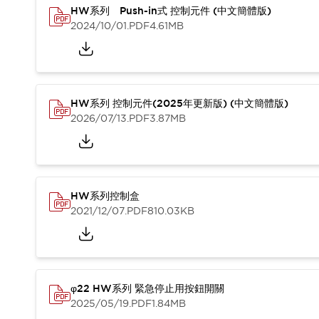
CAD檔
HW系列 Push-in式 控制元件 (中文簡體版)
型錄和宣傳手冊
2024/10/01
.PDF
4.61MB
影片專區
選型系統
軟體下載
邏輯模擬器
HW系列 控制元件(2025年更新版) (中文簡體版)
產品資安通知
2026/07/13
.PDF
3.87MB
最新消息
新聞中心
活動
促銷活動
部落格
HW系列控制盒
支援
2021/12/07
.PDF
810.03KB
聯絡我們
服務據點
產品變更/停產通知
RoHS指令對應
認證與標準
φ22 HW系列 緊急停止用按鈕開關
2025/05/19
.PDF
1.84MB