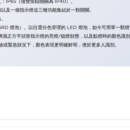
IP65（僅雙按鈕開關為 IP40）。
鈕以及一個指示燈這三種功能集結於一顆開關。
格。
LSRD 燈泡）。以往需分色管理的 LED 燈泡，如今可用單一顆
辨識正方平頭形指示燈的亮燈/熄燈狀態，以及點燈時的顏色識
範：在危險或緊急狀況下，顏色表現更明確鮮明，便於更多人識別。