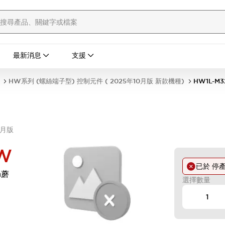
最新消息
支援
HW系列 (螺絲端子型) 控制元件 ( 2025年10月版 新款機種)
HW1L-M
0月版
W
已於
停
m蘑
選擇數量