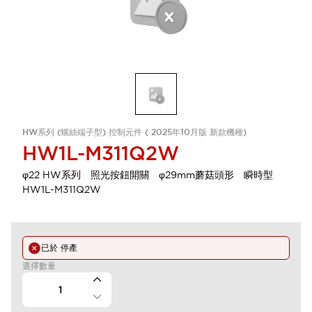
HW系列 (螺絲端子型) 控制元件 ( 2025年10月版 新款機種)
HW1L-M311Q2W
φ22 HW系列 照光按鈕開關 φ29mm蘑菇頭形 瞬時型
HW1L-M311Q2W
已於
停產
選擇數量