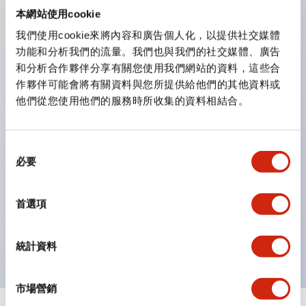
防護結構可防止水或油從面板前方滲入：IP65（僅雙按
本網站使用cookie
鈕開關為 IP40）。
我們使用cookie來將內容和廣告個人化，以提供社交媒體
功能和分析我們的流量。我們也與我們的社交媒體、廣告
雙按鈕開關，可將兩個獨立動作的按鈕以及一個指示燈這
和分析合作夥伴分享有關您使用我們網站的資料，這些合
三種功能集結於一顆開關。
作夥伴可能會將有關資料與您所提供給他們的其他資料或
完整支援全球各地需求的多種電壓規格。
他們從您使用他們的服務時所收集的資料相結合。
一顆 LED 燈泡即可呈現六種顏色（LSRD 燈泡）。以往
需分色管理的 LED 燈泡，如今可用單一顆燈泡呈現多種
同
顏色。
必要
意
支援色彩通用設計（CUD）：可清楚辨識正方平頭形指
選
示燈的亮燈/熄燈狀態，以及點燈時的顏色識別。
擇
首選項
符合 ISO 3864-4 安全色規範：在危險或緊急狀況下，
顏色表現更明確鮮明，便於更多人識別。
統計資料
市場營銷