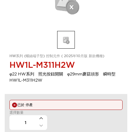
HW系列 (螺絲端子型) 控制元件 ( 2025年10月版 新款機種)
HW1L-M311H2W
φ22 HW系列 照光按鈕開關 φ29mm蘑菇頭形 瞬時型
HW1L-M311H2W
已於
停產
選擇數量